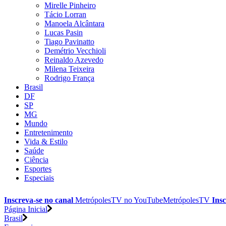
Mirelle Pinheiro
Tácio Lorran
Manoela Alcântara
Lucas Pasin
Tiago Pavinatto
Demétrio Vecchioli
Reinaldo Azevedo
Milena Teixeira
Rodrigo França
Brasil
DF
SP
MG
Mundo
Entretenimento
Vida & Estilo
Saúde
Ciência
Esportes
Especiais
Inscreva-se no canal
MetrópolesTV no
YouTube
MetrópolesTV
Insc
Página Inicial
Brasil