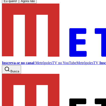
Eu quero!
Agora não
Inscreva-se no canal
MetrópolesTV no
YouTube
MetrópolesTV
Insc
Busca