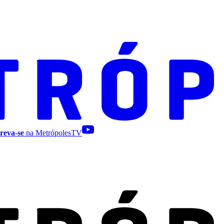
reva-se
na MetrópolesTV