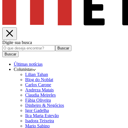
Digite sua busca
Buscar
Buscar
Últimas notícias
Colunistas
Lilian Tahan
Blog do Noblat
Carlos Carone
Andreza Matais
Claudia Meireles
Fábia Oliveira
Dinheiro & Negócios
Igor Gadelha
Ilca Maria Estevão
Isadora Teixeira
Mario Sabino