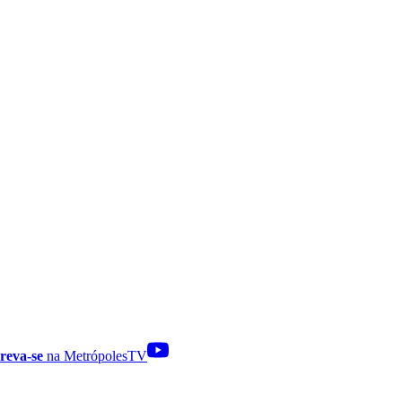
reva-se
na MetrópolesTV