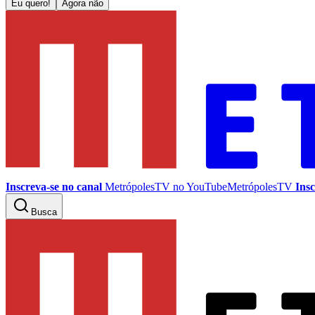
Eu quero!
Agora não
Inscreva-se no canal
MetrópolesTV no
YouTube
MetrópolesTV
Insc
Busca