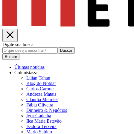
Digite sua busca
Buscar
Buscar
Últimas notícias
Colunistas
Lilian Tahan
Blog do Noblat
Carlos Carone
Andreza Matais
Claudia Meireles
Fábia Oliveira
Dinheiro & Negócios
Igor Gadelha
Ilca Maria Estevão
Isadora Teixeira
Mario Sabino