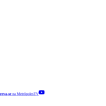
reva-se
na MetrópolesTV