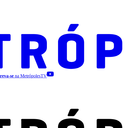
reva-se
na MetrópolesTV