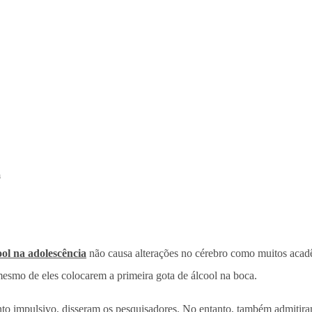
a
ool na adolescência
não causa alterações no cérebro como muitos acadê
esmo de eles colocarem a primeira gota de álcool na boca.
o impulsivo, disseram os pesquisadores. No entanto, também admitiram