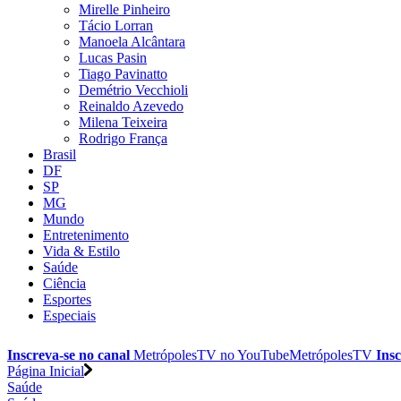
Mirelle Pinheiro
Tácio Lorran
Manoela Alcântara
Lucas Pasin
Tiago Pavinatto
Demétrio Vecchioli
Reinaldo Azevedo
Milena Teixeira
Rodrigo França
Brasil
DF
SP
MG
Mundo
Entretenimento
Vida & Estilo
Saúde
Ciência
Esportes
Especiais
Inscreva-se no canal
MetrópolesTV no
YouTube
MetrópolesTV
Insc
Página Inicial
Saúde