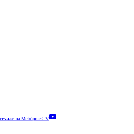
reva-se
na MetrópolesTV