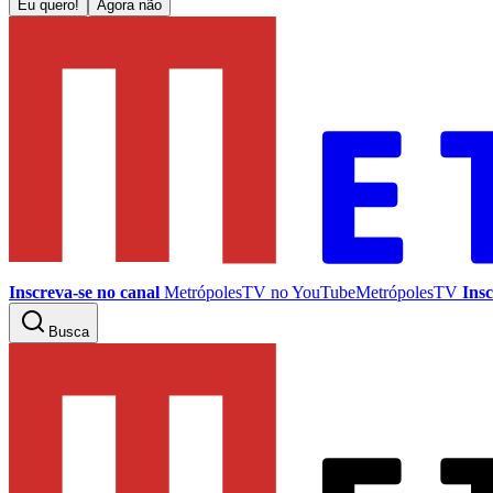
Eu quero!
Agora não
Inscreva-se no canal
MetrópolesTV no
YouTube
MetrópolesTV
Insc
Busca