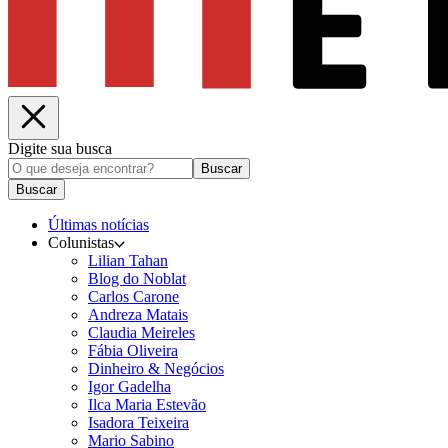
Digite sua busca
Buscar
Buscar
Últimas notícias
Colunistas
Lilian Tahan
Blog do Noblat
Carlos Carone
Andreza Matais
Claudia Meireles
Fábia Oliveira
Dinheiro & Negócios
Igor Gadelha
Ilca Maria Estevão
Isadora Teixeira
Mario Sabino