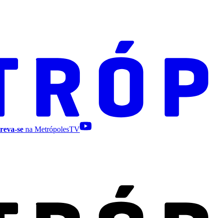
reva-se
na MetrópolesTV