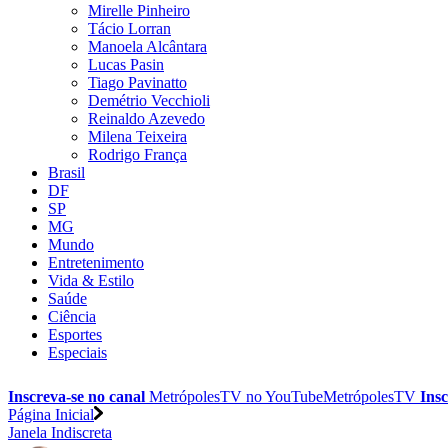
Mirelle Pinheiro
Tácio Lorran
Manoela Alcântara
Lucas Pasin
Tiago Pavinatto
Demétrio Vecchioli
Reinaldo Azevedo
Milena Teixeira
Rodrigo França
Brasil
DF
SP
MG
Mundo
Entretenimento
Vida & Estilo
Saúde
Ciência
Esportes
Especiais
Inscreva-se no canal
MetrópolesTV no
YouTube
MetrópolesTV
Insc
Página Inicial
Janela Indiscreta