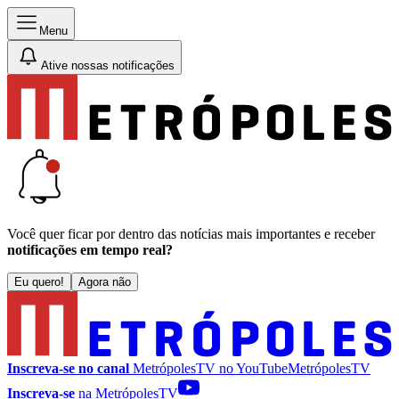
Menu
Ative nossas notificações
Você quer ficar por dentro das notícias mais importantes e receber
notificações em tempo real?
Eu quero!
Agora não
Inscreva-se no canal
MetrópolesTV no
YouTube
MetrópolesTV
Inscreva-se
na MetrópolesTV