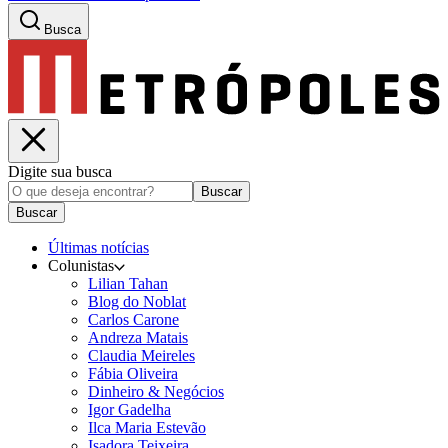
Busca
Digite sua busca
Buscar
Buscar
Últimas notícias
Colunistas
Lilian Tahan
Blog do Noblat
Carlos Carone
Andreza Matais
Claudia Meireles
Fábia Oliveira
Dinheiro & Negócios
Igor Gadelha
Ilca Maria Estevão
Isadora Teixeira