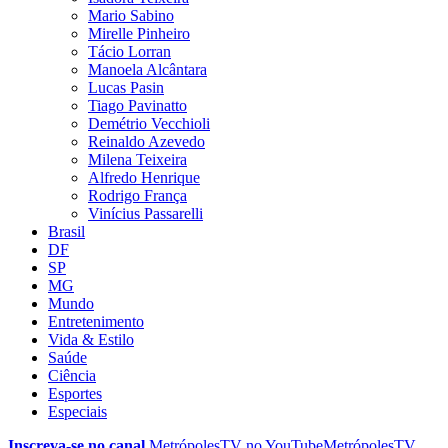
Mario Sabino
Mirelle Pinheiro
Tácio Lorran
Manoela Alcântara
Lucas Pasin
Tiago Pavinatto
Demétrio Vecchioli
Reinaldo Azevedo
Milena Teixeira
Alfredo Henrique
Rodrigo França
Vinícius Passarelli
Brasil
DF
SP
MG
Mundo
Entretenimento
Vida & Estilo
Saúde
Ciência
Esportes
Especiais
Inscreva-se no canal
MetrópolesTV no
YouTube
MetrópolesTV