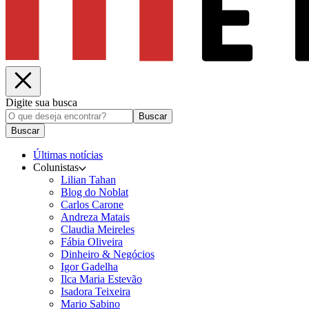
Digite sua busca
Buscar
Buscar
Últimas notícias
Colunistas
Lilian Tahan
Blog do Noblat
Carlos Carone
Andreza Matais
Claudia Meireles
Fábia Oliveira
Dinheiro & Negócios
Igor Gadelha
Ilca Maria Estevão
Isadora Teixeira
Mario Sabino