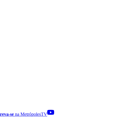
reva-se
na MetrópolesTV