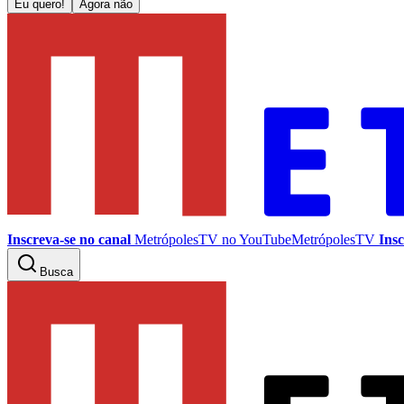
Eu quero!
Agora não
Inscreva-se no canal
MetrópolesTV no
YouTube
MetrópolesTV
Insc
Busca