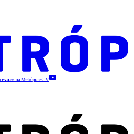
reva-se
na MetrópolesTV