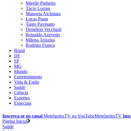
Mirelle Pinheiro
Tácio Lorran
Manoela Alcântara
Lucas Pasin
Tiago Pavinatto
Demétrio Vecchioli
Reinaldo Azevedo
Milena Teixeira
Rodrigo França
Brasil
DF
SP
MG
Mundo
Entretenimento
Vida & Estilo
Saúde
Ciência
Esportes
Especiais
Inscreva-se no canal
MetrópolesTV no
YouTube
MetrópolesTV
Insc
Página Inicial
Saúde