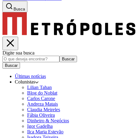
Busca
Digite sua busca
Buscar
Buscar
Últimas notícias
Colunistas
Lilian Tahan
Blog do Noblat
Carlos Carone
Andreza Matais
Claudia Meireles
Fábia Oliveira
Dinheiro & Negócios
Igor Gadelha
Ilca Maria Estevão
Isadora Teixeira