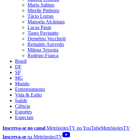
Mario Sabino
Mirelle Pinheiro
Tácio Lorran
Manoela Alcântara
Lucas Pasin
Tiago Pavinatto
Demétrio Vecchioli
Reinaldo Azevedo
Milena Teixeira
Rodrigo França
Brasil
DF
SP
MG
Mundo
Entretenimento
Vida & Estilo
Saúde
Ciência
Esportes
Especiais
Inscreva-se no canal
MetrópolesTV no
YouTube
MetrópolesTV
Inscreva-se
na MetrópolesTV