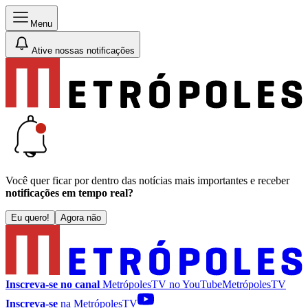
Menu
Ative nossas notificações
Você quer ficar por dentro das notícias mais importantes e receber
notificações em tempo real?
Eu quero!
Agora não
Inscreva-se no canal
MetrópolesTV no
YouTube
MetrópolesTV
Inscreva-se
na MetrópolesTV