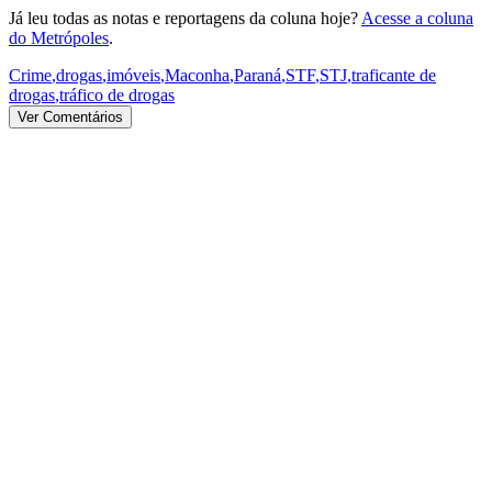
Já leu todas as notas e reportagens da coluna hoje?
Acesse a coluna
do Metrópoles
.
Crime
,
drogas
,
imóveis
,
Maconha
,
Paraná
,
STF
,
STJ
,
traficante de
drogas
,
tráfico de drogas
Ver Comentários