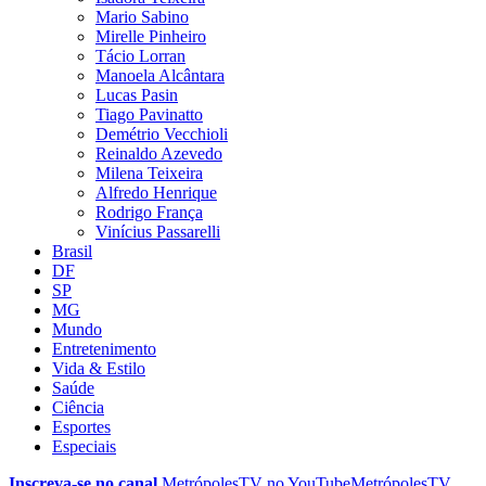
Mario Sabino
Mirelle Pinheiro
Tácio Lorran
Manoela Alcântara
Lucas Pasin
Tiago Pavinatto
Demétrio Vecchioli
Reinaldo Azevedo
Milena Teixeira
Alfredo Henrique
Rodrigo França
Vinícius Passarelli
Brasil
DF
SP
MG
Mundo
Entretenimento
Vida & Estilo
Saúde
Ciência
Esportes
Especiais
Inscreva-se no canal
MetrópolesTV no
YouTube
MetrópolesTV