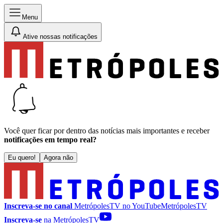
Menu
Ative nossas notificações
Você quer ficar por dentro das notícias mais importantes e receber
notificações em tempo real?
Eu quero!
Agora não
Inscreva-se no canal
MetrópolesTV no
YouTube
MetrópolesTV
Inscreva-se
na MetrópolesTV