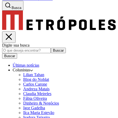
Busca
Digite sua busca
Buscar
Buscar
Últimas notícias
Colunistas
Lilian Tahan
Blog do Noblat
Carlos Carone
Andreza Matais
Claudia Meireles
Fábia Oliveira
Dinheiro & Negócios
Igor Gadelha
Ilca Maria Estevão
Isadora Teixeira