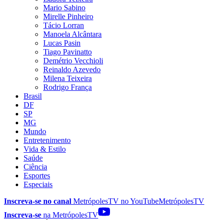
Mario Sabino
Mirelle Pinheiro
Tácio Lorran
Manoela Alcântara
Lucas Pasin
Tiago Pavinatto
Demétrio Vecchioli
Reinaldo Azevedo
Milena Teixeira
Rodrigo França
Brasil
DF
SP
MG
Mundo
Entretenimento
Vida & Estilo
Saúde
Ciência
Esportes
Especiais
Inscreva-se no canal
MetrópolesTV no
YouTube
MetrópolesTV
Inscreva-se
na MetrópolesTV