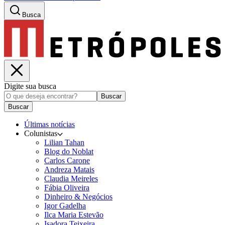
Busca
Digite sua busca
Buscar
Buscar
Últimas notícias
Colunistas
Lilian Tahan
Blog do Noblat
Carlos Carone
Andreza Matais
Claudia Meireles
Fábia Oliveira
Dinheiro & Negócios
Igor Gadelha
Ilca Maria Estevão
Isadora Teixeira