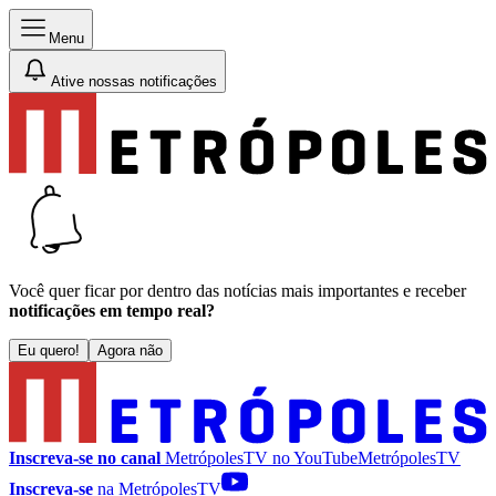
Menu
Ative nossas notificações
Você quer ficar por dentro das notícias mais importantes e receber
notificações em tempo real?
Eu quero!
Agora não
Inscreva-se no canal
MetrópolesTV no
YouTube
MetrópolesTV
Inscreva-se
na MetrópolesTV