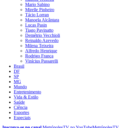
Mario Sabino
Mirelle Pinheiro
Tácio Lorran
Manoela Alcântara
Lucas Pasin
Tiago Pavinatto
Demétrio Vecchioli
Reinaldo Azevedo
Milena Teixeira
Alfredo Henrique
Rodrigo França
Vinícius Passarelli
Brasil
DF
SP
MG
Mundo
Entretenimento
Vida & Estilo
Saúde
Ciência
Esportes
Especiais
Inscreva-se no canal
MetrópolesTV no
YouTube
MetrópolesTV