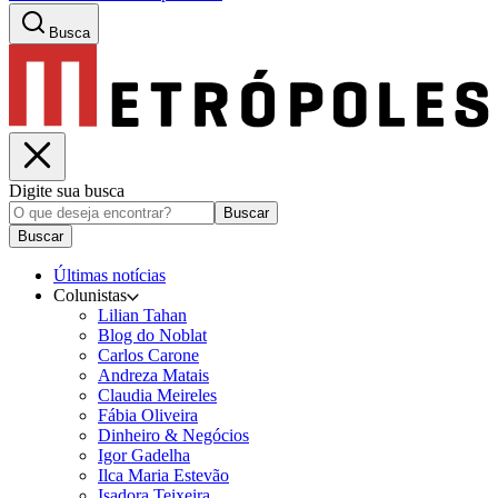
Busca
Digite sua busca
Buscar
Buscar
Últimas notícias
Colunistas
Lilian Tahan
Blog do Noblat
Carlos Carone
Andreza Matais
Claudia Meireles
Fábia Oliveira
Dinheiro & Negócios
Igor Gadelha
Ilca Maria Estevão
Isadora Teixeira