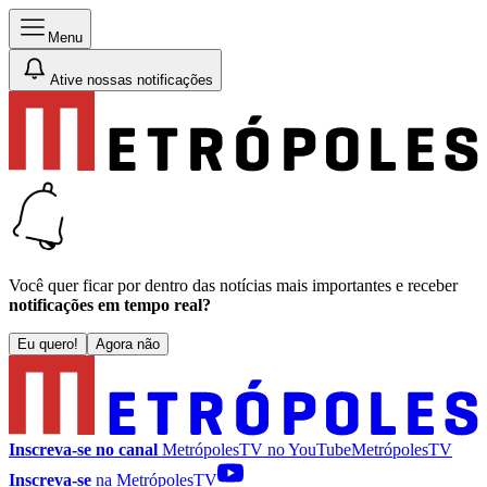
Menu
Ative nossas notificações
Você quer ficar por dentro das notícias mais importantes e receber
notificações em tempo real?
Eu quero!
Agora não
Inscreva-se no canal
MetrópolesTV no
YouTube
MetrópolesTV
Inscreva-se
na MetrópolesTV