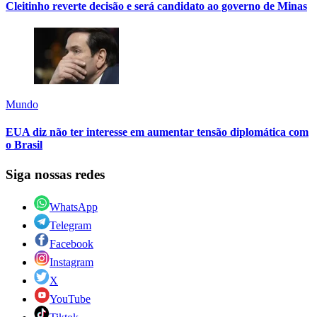
Cleitinho reverte decisão e será candidato ao governo de Minas
Mundo
EUA diz não ter interesse em aumentar tensão diplomática com
o Brasil
Siga nossas redes
WhatsApp
Telegram
Facebook
Instagram
X
YouTube