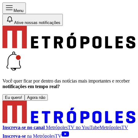
Menu
Ative nossas notificações
Você quer ficar por dentro das notícias mais importantes e receber
notificações em tempo real?
Eu quero!
Agora não
Inscreva-se no canal
MetrópolesTV no
YouTube
MetrópolesTV
Inscreva-se
na MetrópolesTV