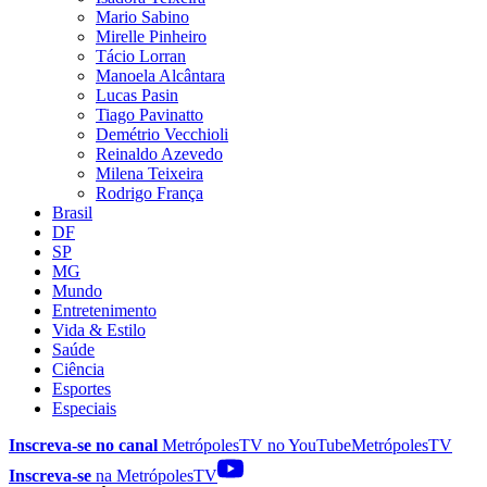
Mario Sabino
Mirelle Pinheiro
Tácio Lorran
Manoela Alcântara
Lucas Pasin
Tiago Pavinatto
Demétrio Vecchioli
Reinaldo Azevedo
Milena Teixeira
Rodrigo França
Brasil
DF
SP
MG
Mundo
Entretenimento
Vida & Estilo
Saúde
Ciência
Esportes
Especiais
Inscreva-se no canal
MetrópolesTV no
YouTube
MetrópolesTV
Inscreva-se
na MetrópolesTV