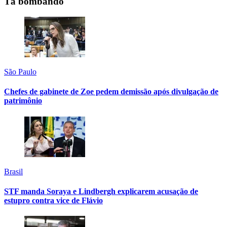
Tá bombando
São Paulo
Chefes de gabinete de Zoe pedem demissão após divulgação de
patrimônio
Brasil
STF manda Soraya e Lindbergh explicarem acusação de
estupro contra vice de Flávio