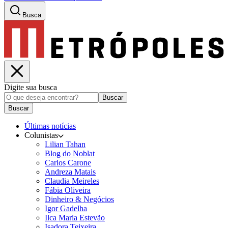
Busca
Digite sua busca
Buscar
Buscar
Últimas notícias
Colunistas
Lilian Tahan
Blog do Noblat
Carlos Carone
Andreza Matais
Claudia Meireles
Fábia Oliveira
Dinheiro & Negócios
Igor Gadelha
Ilca Maria Estevão
Isadora Teixeira