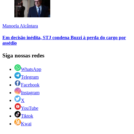
Manoela Alcântara
Em decisão inédita, STJ condena Buzzi à perda do cargo por
assédio
Siga nossas redes
WhatsApp
Telegram
Facebook
Instagram
X
YouTube
Tiktok
Kwai