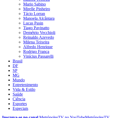
Mario Sabino
Mirelle Pinheiro
Tácio Lorran
Manoela Alcântara
Lucas Pasin
Tiago Pavinatto
Demétrio Vecchioli
Reinaldo Azevedo
Milena Teixeira
Alfredo Henrique
Rodrigo França
Vinícius Passarelli
Brasil
DF
SP
MG
Mundo
Entretenimento
Vida & Estilo
Saúde
Ciência
Esportes
Especiais
Inscreva-se no canal
MetrópolesTV no
YouTube
MetrópolesTV