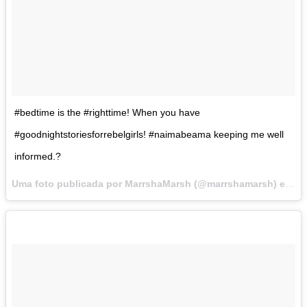
#bedtime is the #righttime! When you have
#goodnightstoriesforrebelgirls! #naimabeama keeping me well
informed.?
Uma foto publicada por MarrshaMarsh (@marrshamarsh) em
Fe