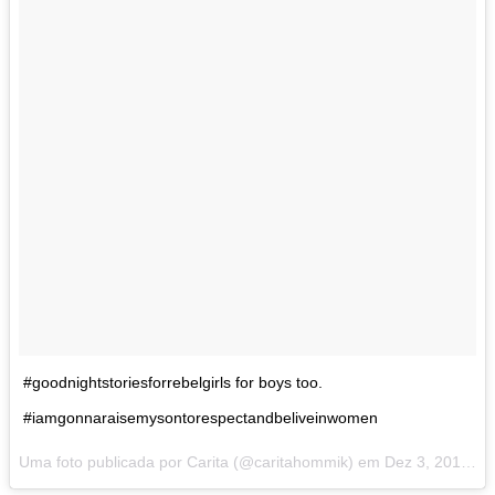
#goodnightstoriesforrebelgirls for boys too.
#iamgonnaraisemysontorespectandbeliveinwomen
Uma foto publicada por Carita (@caritahommik) em
Dez 3, 2016 às 9:47 PST