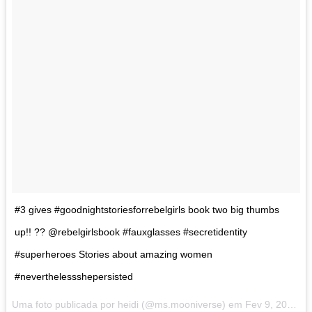
#3 gives #goodnightstoriesforrebelgirls book two big thumbs
up!! ?? @rebelgirlsbook #fauxglasses #secretidentity
#superheroes Stories about amazing women
#neverthelessshepersisted
Uma foto publicada por heidi (@ms.mooniverse) em
Fev 9, 2017 às 5:53 PST