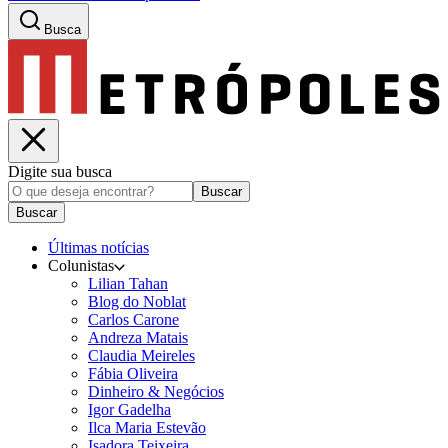
Busca
Digite sua busca
Buscar
Buscar
Últimas notícias
Colunistas
Lilian Tahan
Blog do Noblat
Carlos Carone
Andreza Matais
Claudia Meireles
Fábia Oliveira
Dinheiro & Negócios
Igor Gadelha
Ilca Maria Estevão
Isadora Teixeira