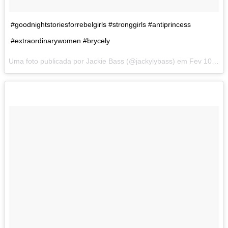
#goodnightstoriesforrebelgirls #stronggirls #antiprincess
#extraordinarywomen #brycely
Uma foto publicada por Jackie Bass (@jackylybass) em
Fev 10, 2017 às 9:01 PST