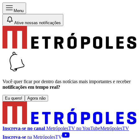
Menu
Ative nossas notificações
Você quer ficar por dentro das notícias mais importantes e receber
notificações em tempo real?
Eu quero!
Agora não
Inscreva-se no canal
MetrópolesTV no
YouTube
MetrópolesTV
Inscreva-se
na MetrópolesTV