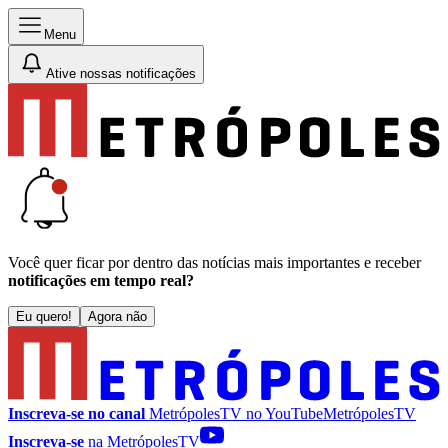
Menu
Ative nossas notificações
Você quer ficar por dentro das notícias mais importantes e receber
notificações em tempo real?
Eu quero!
Agora não
Inscreva-se no canal
MetrópolesTV no
YouTube
MetrópolesTV
Inscreva-se
na MetrópolesTV