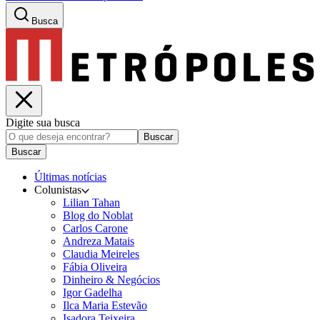
Busca
Digite sua busca
Buscar
Buscar
Últimas notícias
Colunistas
Lilian Tahan
Blog do Noblat
Carlos Carone
Andreza Matais
Claudia Meireles
Fábia Oliveira
Dinheiro & Negócios
Igor Gadelha
Ilca Maria Estevão
Isadora Teixeira