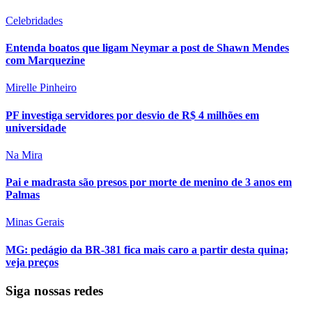
Celebridades
Entenda boatos que ligam Neymar a post de Shawn Mendes
com Marquezine
Mirelle Pinheiro
PF investiga servidores por desvio de R$ 4 milhões em
universidade
Na Mira
Pai e madrasta são presos por morte de menino de 3 anos em
Palmas
Minas Gerais
MG: pedágio da BR-381 fica mais caro a partir desta quina;
veja preços
Siga nossas redes