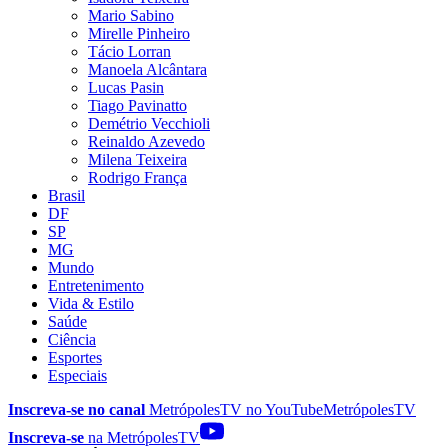
Mario Sabino
Mirelle Pinheiro
Tácio Lorran
Manoela Alcântara
Lucas Pasin
Tiago Pavinatto
Demétrio Vecchioli
Reinaldo Azevedo
Milena Teixeira
Rodrigo França
Brasil
DF
SP
MG
Mundo
Entretenimento
Vida & Estilo
Saúde
Ciência
Esportes
Especiais
Inscreva-se no canal
MetrópolesTV no
YouTube
MetrópolesTV
Inscreva-se
na MetrópolesTV