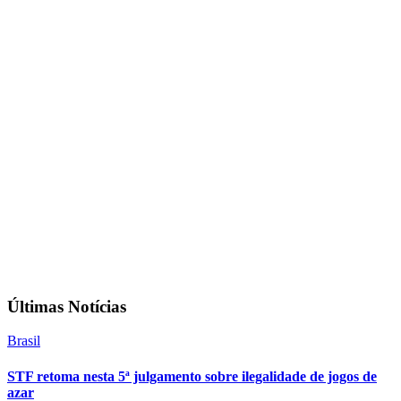
Últimas Notícias
Brasil
STF retoma nesta 5ª julgamento sobre ilegalidade de jogos de
azar