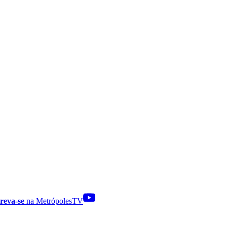
reva-se
na MetrópolesTV