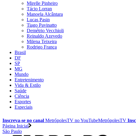
Mirelle Pinheiro
Tácio Lorran
Manoela Alcântara
Lucas Pasin
Tiago Pavinatto
Demétrio Vecchioli
Reinaldo Azevedo
Milena Teixeira
Rodrigo França
Brasil
DF
SP
MG
Mundo
Entretenimento
Vida & Estilo
Saúde
Ciência
Esportes
Especiais
Inscreva-se no canal
MetrópolesTV no
YouTube
MetrópolesTV
Insc
Página Inicial
São Paulo