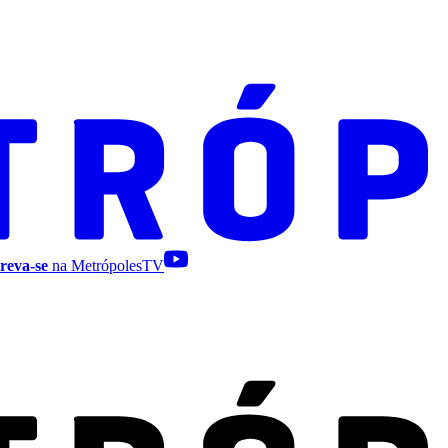
reva-se
na MetrópolesTV