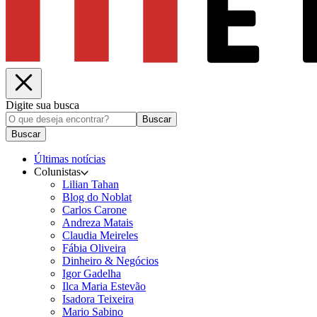
Digite sua busca
Buscar
Buscar
Últimas notícias
Colunistas
Lilian Tahan
Blog do Noblat
Carlos Carone
Andreza Matais
Claudia Meireles
Fábia Oliveira
Dinheiro & Negócios
Igor Gadelha
Ilca Maria Estevão
Isadora Teixeira
Mario Sabino