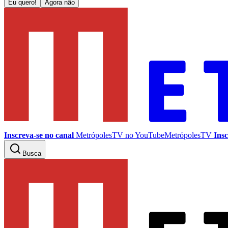
Eu quero!
Agora não
Inscreva-se no canal
MetrópolesTV no
YouTube
MetrópolesTV
Insc
Busca