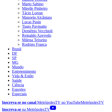
Mario Sabino
Mirelle Pinheiro
Tácio Lorran
Manoela Alcântara
Lucas Pasin
Tiago Pavinatto
Demétrio Vecchioli
Reinaldo Azevedo
Milena Teixeira
Rodrigo França
Brasil
DF
SP
MG
Mundo
Entretenimento
Vida & Estilo
Saúde
Ciência
Esportes
Especiais
Inscreva-se no canal
MetrópolesTV no
YouTube
MetrópolesTV
Inscreva-se
na MetrópolesTV