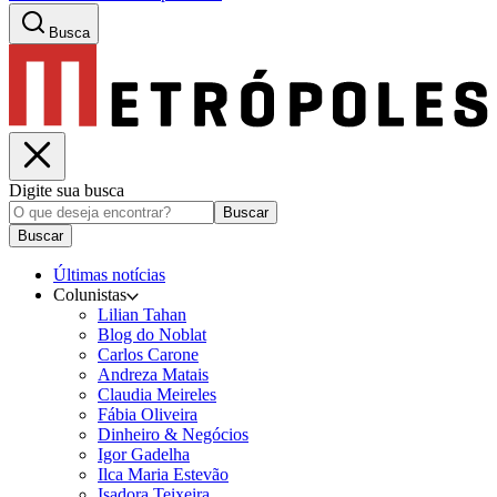
Busca
Digite sua busca
Buscar
Buscar
Últimas notícias
Colunistas
Lilian Tahan
Blog do Noblat
Carlos Carone
Andreza Matais
Claudia Meireles
Fábia Oliveira
Dinheiro & Negócios
Igor Gadelha
Ilca Maria Estevão
Isadora Teixeira