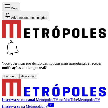
Menu
Ative nossas notificações
Você quer ficar por dentro das notícias mais importantes e receber
notificações em tempo real?
Eu quero!
Agora não
Inscreva-se no canal
MetrópolesTV no
YouTube
MetrópolesTV
Inscreva-se
na MetrópolesTV