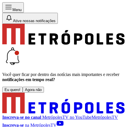
Menu
Ative nossas notificações
Você quer ficar por dentro das notícias mais importantes e receber
notificações em tempo real?
Eu quero!
Agora não
Inscreva-se no canal
MetrópolesTV no
YouTube
MetrópolesTV
Inscreva-se
na MetrópolesTV