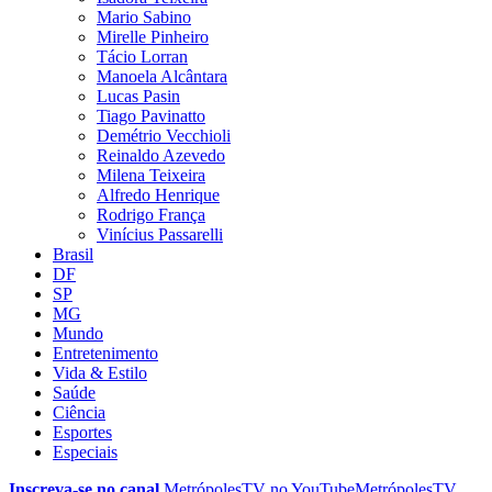
Mario Sabino
Mirelle Pinheiro
Tácio Lorran
Manoela Alcântara
Lucas Pasin
Tiago Pavinatto
Demétrio Vecchioli
Reinaldo Azevedo
Milena Teixeira
Alfredo Henrique
Rodrigo França
Vinícius Passarelli
Brasil
DF
SP
MG
Mundo
Entretenimento
Vida & Estilo
Saúde
Ciência
Esportes
Especiais
Inscreva-se no canal
MetrópolesTV no
YouTube
MetrópolesTV