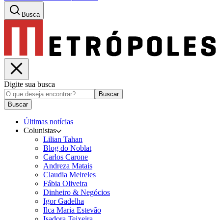
Busca
Digite sua busca
Buscar
Buscar
Últimas notícias
Colunistas
Lilian Tahan
Blog do Noblat
Carlos Carone
Andreza Matais
Claudia Meireles
Fábia Oliveira
Dinheiro & Negócios
Igor Gadelha
Ilca Maria Estevão
Isadora Teixeira