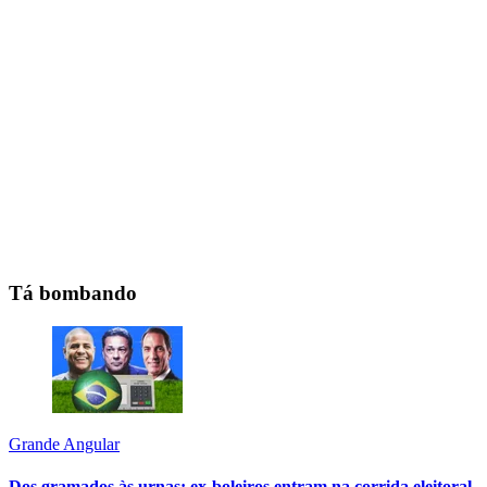
Tá bombando
Grande Angular
Dos gramados às urnas: ex-boleiros entram na corrida eleitoral