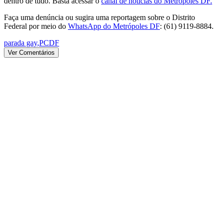
dentro de tudo. Basta acessar o
canal de notícias do Metrópoles DF.
Faça uma denúncia ou sugira uma reportagem sobre o Distrito
Federal por meio do
WhatsApp do Metrópoles DF
: (61) 9119-8884.
parada gay
,
PCDF
Ver Comentários