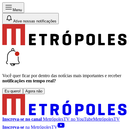
Menu
Ative nossas notificações
Você quer ficar por dentro das notícias mais importantes e receber
notificações em tempo real?
Eu quero!
Agora não
Inscreva-se no canal
MetrópolesTV no
YouTube
MetrópolesTV
Inscreva-se
na MetrópolesTV