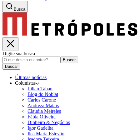
Busca
Digite sua busca
Buscar
Buscar
Últimas notícias
Colunistas
Lilian Tahan
Blog do Noblat
Carlos Carone
Andreza Matais
Claudia Meireles
Fábia Oliveira
Dinheiro & Negócios
Igor Gadelha
Ilca Maria Estevão
Isadora Teixeira