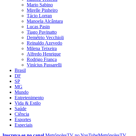
Mario Sabino
Mirelle Pinheiro
Tácio Lorran
Manoela Alcântara
Lucas Pasin
Tiago Pavinatto
Demétrio Vecchioli
Reinaldo Azevedo
Milena Teixeira
Alfredo Henrique
Rodrigo França
Vinícius Passarelli
Brasil
DF
SP
MG
Mundo
Entretenimento
Vida & Estilo
Saúde
Ciência
Esportes
Especiais
Inscreva-se no canal
MetrópolesTV no
YouTube
MetrópolesTV