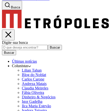
Busca
Digite sua busca
Buscar
Buscar
Últimas notícias
Colunistas
Lilian Tahan
Blog do Noblat
Carlos Carone
Andreza Matais
Claudia Meireles
Fábia Oliveira
Dinheiro & Negócios
Igor Gadelha
Ilca Maria Estevão
Isadora Teixeira