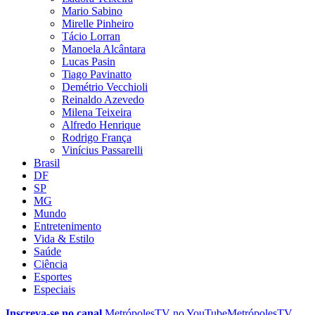
Mario Sabino
Mirelle Pinheiro
Tácio Lorran
Manoela Alcântara
Lucas Pasin
Tiago Pavinatto
Demétrio Vecchioli
Reinaldo Azevedo
Milena Teixeira
Alfredo Henrique
Rodrigo França
Vinícius Passarelli
Brasil
DF
SP
MG
Mundo
Entretenimento
Vida & Estilo
Saúde
Ciência
Esportes
Especiais
Inscreva-se no canal
MetrópolesTV no
YouTube
MetrópolesTV