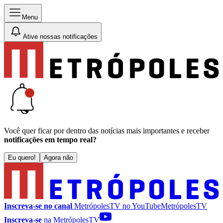
Menu
Ative nossas notificações
Você quer ficar por dentro das notícias mais importantes e receber
notificações em tempo real?
Eu quero!
Agora não
Inscreva-se no canal
MetrópolesTV no
YouTube
MetrópolesTV
Inscreva-se
na MetrópolesTV