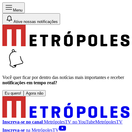
Menu
Ative nossas notificações
Você quer ficar por dentro das notícias mais importantes e receber
notificações em tempo real?
Eu quero!
Agora não
Inscreva-se no canal
MetrópolesTV no
YouTube
MetrópolesTV
Inscreva-se
na MetrópolesTV