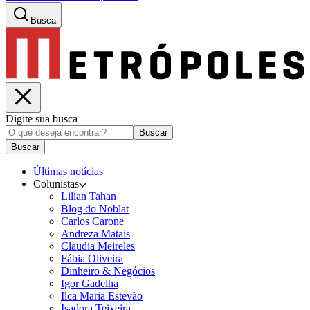
Busca
Digite sua busca
Buscar
Buscar
Últimas notícias
Colunistas
Lilian Tahan
Blog do Noblat
Carlos Carone
Andreza Matais
Claudia Meireles
Fábia Oliveira
Dinheiro & Negócios
Igor Gadelha
Ilca Maria Estevão
Isadora Teixeira