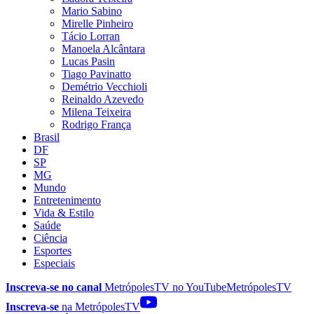
Mario Sabino
Mirelle Pinheiro
Tácio Lorran
Manoela Alcântara
Lucas Pasin
Tiago Pavinatto
Demétrio Vecchioli
Reinaldo Azevedo
Milena Teixeira
Rodrigo França
Brasil
DF
SP
MG
Mundo
Entretenimento
Vida & Estilo
Saúde
Ciência
Esportes
Especiais
Inscreva-se no canal
MetrópolesTV no
YouTube
MetrópolesTV
Inscreva-se
na MetrópolesTV