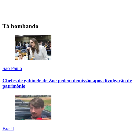
Tá bombando
São Paulo
Chefes de gabinete de Zoe pedem demissão após divulgação de
patrimônio
Brasil