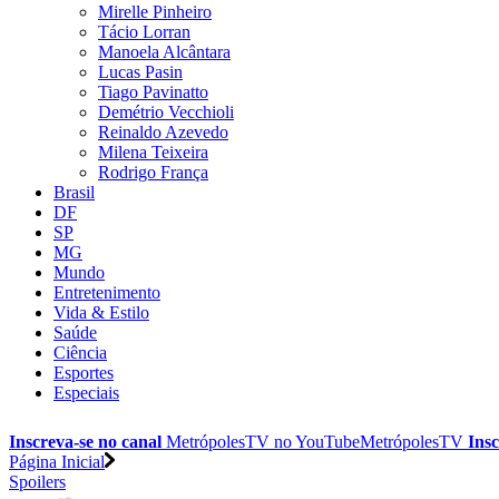
Mirelle Pinheiro
Tácio Lorran
Manoela Alcântara
Lucas Pasin
Tiago Pavinatto
Demétrio Vecchioli
Reinaldo Azevedo
Milena Teixeira
Rodrigo França
Brasil
DF
SP
MG
Mundo
Entretenimento
Vida & Estilo
Saúde
Ciência
Esportes
Especiais
Inscreva-se no canal
MetrópolesTV no
YouTube
MetrópolesTV
Insc
Página Inicial
Spoilers