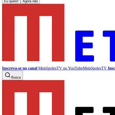
Eu quero!
Agora não
Inscreva-se no canal
MetrópolesTV no
YouTube
MetrópolesTV
Insc
Busca