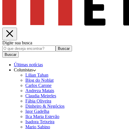
Digite sua busca
Buscar
Buscar
Últimas notícias
Colunistas
Lilian Tahan
Blog do Noblat
Carlos Carone
Andreza Matais
Claudia Meireles
Fábia Oliveira
Dinheiro & Negócios
Igor Gadelha
Ilca Maria Estevão
Isadora Teixeira
Mario Sabino