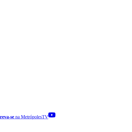
reva-se
na MetrópolesTV