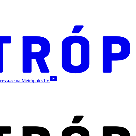
reva-se
na MetrópolesTV