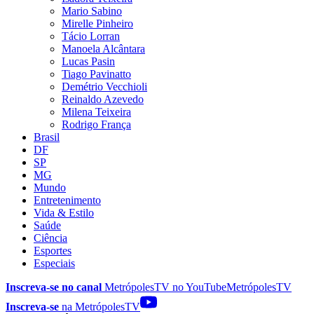
Mario Sabino
Mirelle Pinheiro
Tácio Lorran
Manoela Alcântara
Lucas Pasin
Tiago Pavinatto
Demétrio Vecchioli
Reinaldo Azevedo
Milena Teixeira
Rodrigo França
Brasil
DF
SP
MG
Mundo
Entretenimento
Vida & Estilo
Saúde
Ciência
Esportes
Especiais
Inscreva-se no canal
MetrópolesTV no
YouTube
MetrópolesTV
Inscreva-se
na MetrópolesTV