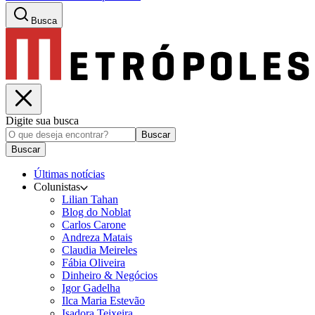
Busca
Digite sua busca
Buscar
Buscar
Últimas notícias
Colunistas
Lilian Tahan
Blog do Noblat
Carlos Carone
Andreza Matais
Claudia Meireles
Fábia Oliveira
Dinheiro & Negócios
Igor Gadelha
Ilca Maria Estevão
Isadora Teixeira