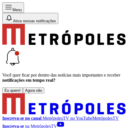
Menu
Ative nossas notificações
Você quer ficar por dentro das notícias mais importantes e receber
notificações em tempo real?
Eu quero!
Agora não
Inscreva-se no canal
MetrópolesTV no
YouTube
MetrópolesTV
Inscreva-se
na MetrópolesTV