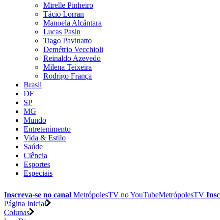
Mirelle Pinheiro
Tácio Lorran
Manoela Alcântara
Lucas Pasin
Tiago Pavinatto
Demétrio Vecchioli
Reinaldo Azevedo
Milena Teixeira
Rodrigo França
Brasil
DF
SP
MG
Mundo
Entretenimento
Vida & Estilo
Saúde
Ciência
Esportes
Especiais
Inscreva-se no canal
MetrópolesTV no
YouTube
MetrópolesTV
Insc
Página Inicial
Colunas