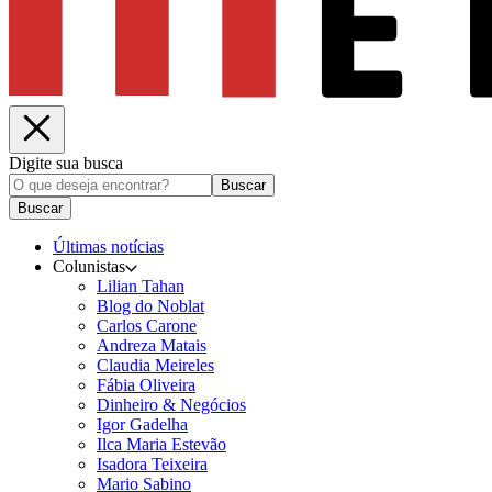
Digite sua busca
Buscar
Buscar
Últimas notícias
Colunistas
Lilian Tahan
Blog do Noblat
Carlos Carone
Andreza Matais
Claudia Meireles
Fábia Oliveira
Dinheiro & Negócios
Igor Gadelha
Ilca Maria Estevão
Isadora Teixeira
Mario Sabino