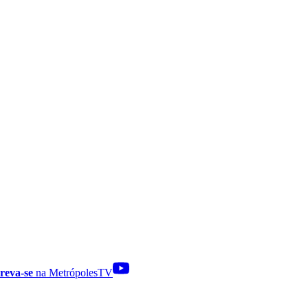
reva-se
na MetrópolesTV