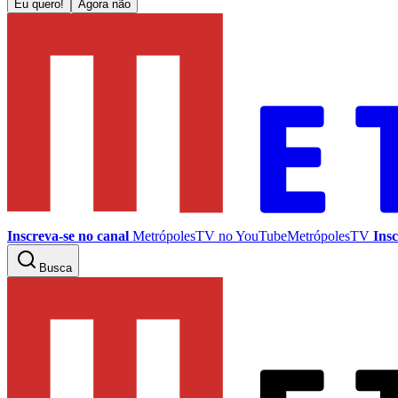
Eu quero!
Agora não
Inscreva-se no canal
MetrópolesTV no
YouTube
MetrópolesTV
Insc
Busca