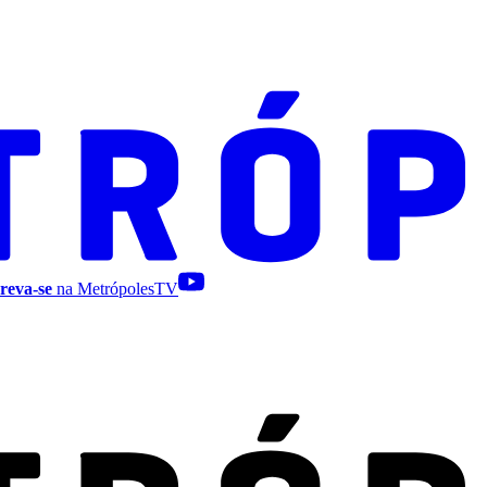
reva-se
na MetrópolesTV