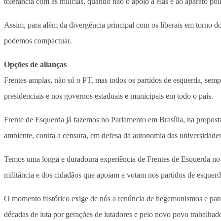
tolerância com as milícias, quando não o apoio a elas e ao aparato pol
Assim, para além da divergência principal com os liberais em torno d
podemos compactuar.
Opções de alianças
Frentes amplas, não só o PT, mas todos os partidos de esquerda, se
presidenciais e nos governos estaduais e municipais em todo o país.
Frente de Esquerda já fazemos no Parlamento em Brasília, na proposta 
ambiente, contra a censura, em defesa da autonomia das universidades,
Temos uma longa e duradoura experiência de Frentes de Esquerda no p
militância e dos cidadãos que apoiam e votam nos partidos de esquerd
O momento histórico exige de nós a renúncia de hegemonismos e patriot
décadas de luta por gerações de lutadores e pelo novo povo trabalhado