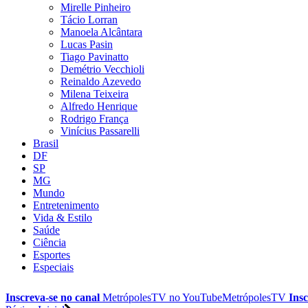
Mirelle Pinheiro
Tácio Lorran
Manoela Alcântara
Lucas Pasin
Tiago Pavinatto
Demétrio Vecchioli
Reinaldo Azevedo
Milena Teixeira
Alfredo Henrique
Rodrigo França
Vinícius Passarelli
Brasil
DF
SP
MG
Mundo
Entretenimento
Vida & Estilo
Saúde
Ciência
Esportes
Especiais
Inscreva-se no canal
MetrópolesTV no
YouTube
MetrópolesTV
Insc