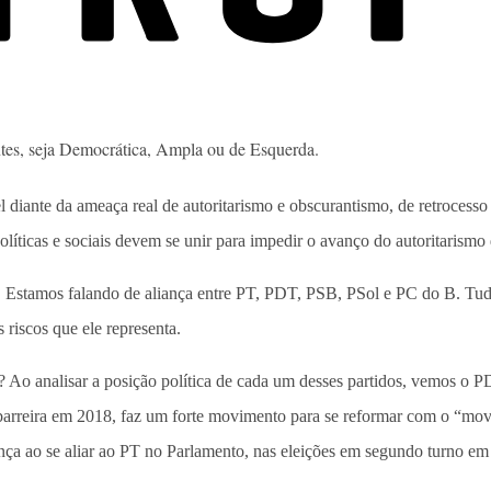
entes, seja Democrática, Ampla ou de Esquerda.
el diante da ameaça real de autoritarismo e obscurantismo, de retrocesso
 políticas e sociais devem se unir para impedir o avanço do autoritarism
oje. Estamos falando de aliança entre PT, PDT, PSB, PSol e PC do B. Tu
riscos que ele representa.
cil? Ao analisar a posição política de cada um desses partidos, vemos 
 de barreira em 2018, faz um forte movimento para se reformar com o “
a ao se aliar ao PT no Parlamento, nas eleições em segundo turno em 