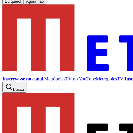
Eu quero!
Agora não
Inscreva-se no canal
MetrópolesTV no
YouTube
MetrópolesTV
Insc
Busca