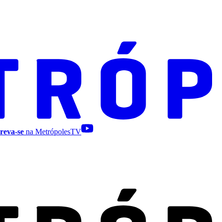
reva-se
na MetrópolesTV