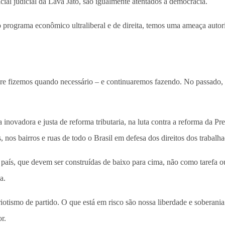
icial judicial da Lava Jato, são igualmente atentados à democracia.
o programa econômico ultraliberal e de direita, temos uma ameaça auto
mpre fizemos quando necessário – e continuaremos fazendo. No passado
inovadora e justa de reforma tributaria, na luta contra a reforma da P
 nos bairros e ruas de todo o Brasil em defesa dos direitos dos trabalh
aís, que devem ser construídas de baixo para cima, não como tarefa ou
a.
ismo de partido. O que está em risco são nossa liberdade e soberania n
r.