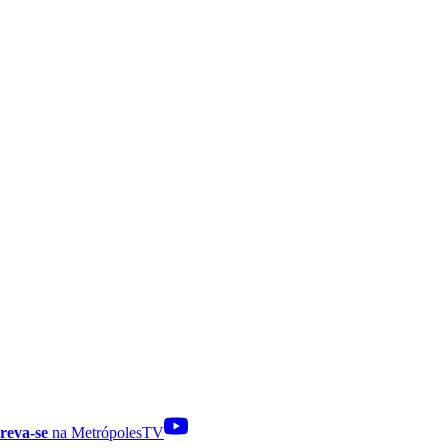
reva-se
na MetrópolesTV