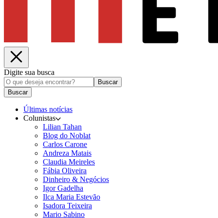
Digite sua busca
Buscar
Buscar
Últimas notícias
Colunistas
Lilian Tahan
Blog do Noblat
Carlos Carone
Andreza Matais
Claudia Meireles
Fábia Oliveira
Dinheiro & Negócios
Igor Gadelha
Ilca Maria Estevão
Isadora Teixeira
Mario Sabino