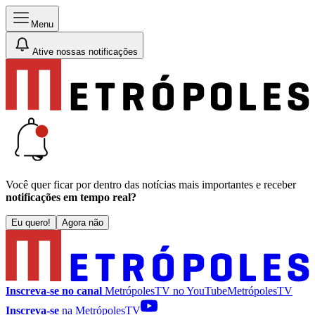
Menu
Ative nossas notificações
Você quer ficar por dentro das notícias mais importantes e receber
notificações em tempo real?
Eu quero!
Agora não
Inscreva-se no canal
MetrópolesTV no
YouTube
MetrópolesTV
Inscreva-se
na MetrópolesTV