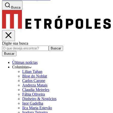
Busca
Digite sua busca
Buscar
Buscar
Últimas notícias
Colunistas
Lilian Tahan
Blog do Noblat
Carlos Carone
Andreza Matais
Claudia Meireles
Fábia Oliveira
Dinheiro & Negócios
Igor Gadelha
Ilca Maria Estevão
Isadora Teixeira