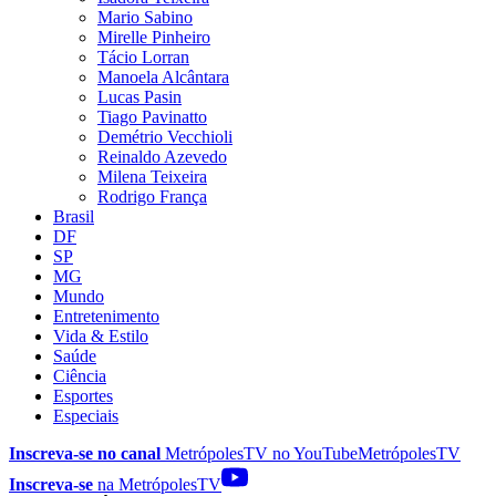
Mario Sabino
Mirelle Pinheiro
Tácio Lorran
Manoela Alcântara
Lucas Pasin
Tiago Pavinatto
Demétrio Vecchioli
Reinaldo Azevedo
Milena Teixeira
Rodrigo França
Brasil
DF
SP
MG
Mundo
Entretenimento
Vida & Estilo
Saúde
Ciência
Esportes
Especiais
Inscreva-se no canal
MetrópolesTV no
YouTube
MetrópolesTV
Inscreva-se
na MetrópolesTV