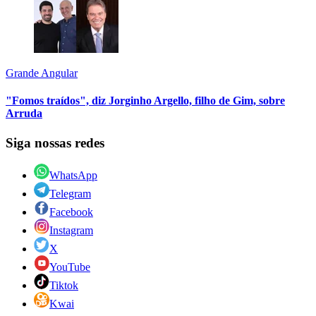
Grande Angular
"Fomos traídos", diz Jorginho Argello, filho de Gim, sobre
Arruda
Siga nossas redes
WhatsApp
Telegram
Facebook
Instagram
X
YouTube
Tiktok
Kwai