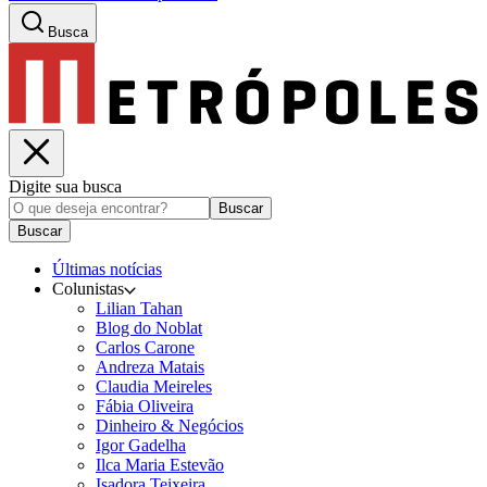
Busca
Digite sua busca
Buscar
Buscar
Últimas notícias
Colunistas
Lilian Tahan
Blog do Noblat
Carlos Carone
Andreza Matais
Claudia Meireles
Fábia Oliveira
Dinheiro & Negócios
Igor Gadelha
Ilca Maria Estevão
Isadora Teixeira