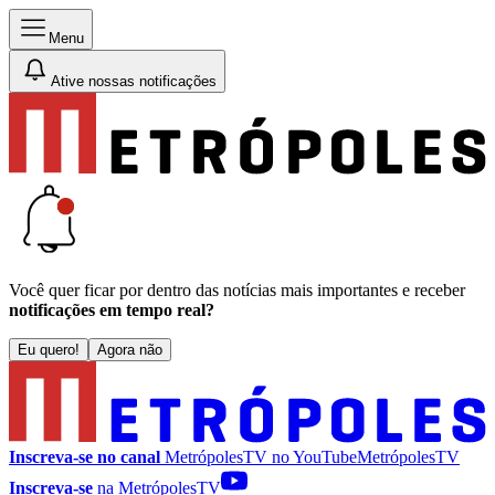
Menu
Ative nossas notificações
Você quer ficar por dentro das notícias mais importantes e receber
notificações em tempo real?
Eu quero!
Agora não
Inscreva-se no canal
MetrópolesTV no
YouTube
MetrópolesTV
Inscreva-se
na MetrópolesTV