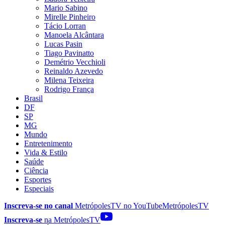
Mario Sabino
Mirelle Pinheiro
Tácio Lorran
Manoela Alcântara
Lucas Pasin
Tiago Pavinatto
Demétrio Vecchioli
Reinaldo Azevedo
Milena Teixeira
Rodrigo França
Brasil
DF
SP
MG
Mundo
Entretenimento
Vida & Estilo
Saúde
Ciência
Esportes
Especiais
Inscreva-se no canal
MetrópolesTV no
YouTube
MetrópolesTV
Inscreva-se
na MetrópolesTV