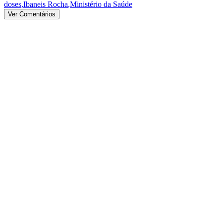
doses
,
Ibaneis Rocha
,
Ministério da Saúde
Ver Comentários