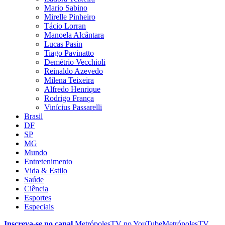
Mario Sabino
Mirelle Pinheiro
Tácio Lorran
Manoela Alcântara
Lucas Pasin
Tiago Pavinatto
Demétrio Vecchioli
Reinaldo Azevedo
Milena Teixeira
Alfredo Henrique
Rodrigo França
Vinícius Passarelli
Brasil
DF
SP
MG
Mundo
Entretenimento
Vida & Estilo
Saúde
Ciência
Esportes
Especiais
Inscreva-se no canal
MetrópolesTV no
YouTube
MetrópolesTV