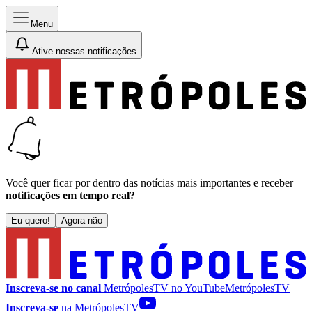
Menu
Ative nossas notificações
Você quer ficar por dentro das notícias mais importantes e receber
notificações em tempo real?
Eu quero!
Agora não
Inscreva-se no canal
MetrópolesTV no
YouTube
MetrópolesTV
Inscreva-se
na MetrópolesTV