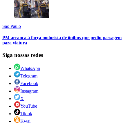
São Paulo
PM arranca à força motorista de ônibus que pediu passagem
para viatura
Siga nossas redes
WhatsApp
Telegram
Facebook
Instagram
X
YouTube
Tiktok
Kwai