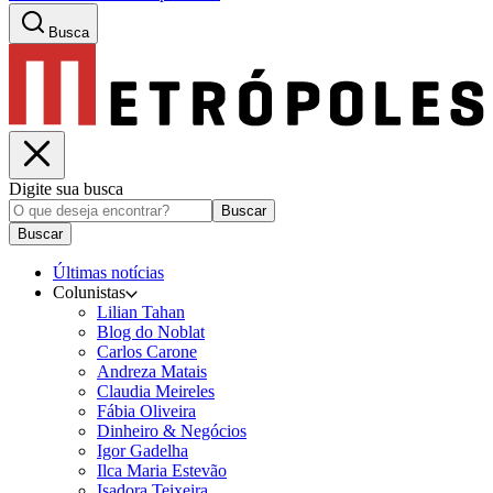
Busca
Digite sua busca
Buscar
Buscar
Últimas notícias
Colunistas
Lilian Tahan
Blog do Noblat
Carlos Carone
Andreza Matais
Claudia Meireles
Fábia Oliveira
Dinheiro & Negócios
Igor Gadelha
Ilca Maria Estevão
Isadora Teixeira