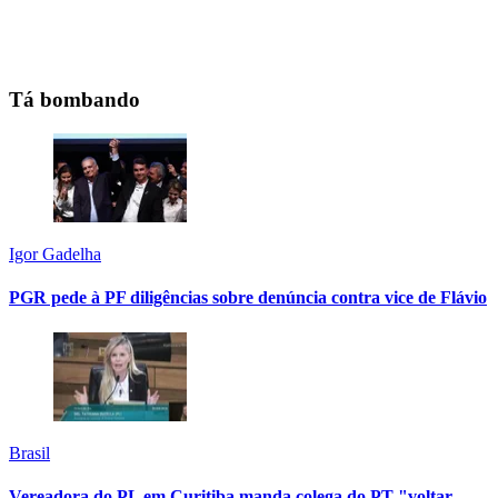
Tá bombando
Igor Gadelha
PGR pede à PF diligências sobre denúncia contra vice de Flávio
Brasil
Vereadora do PL em Curitiba manda colega do PT "voltar