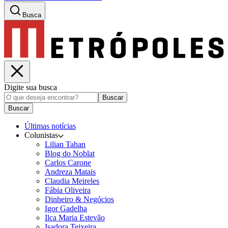
Busca
Digite sua busca
Buscar
Buscar
Últimas notícias
Colunistas
Lilian Tahan
Blog do Noblat
Carlos Carone
Andreza Matais
Claudia Meireles
Fábia Oliveira
Dinheiro & Negócios
Igor Gadelha
Ilca Maria Estevão
Isadora Teixeira