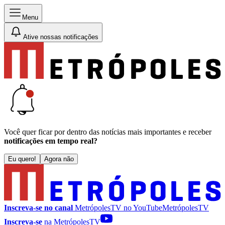
Menu
Ative nossas notificações
Você quer ficar por dentro das notícias mais importantes e receber
notificações em tempo real?
Eu quero!
Agora não
Inscreva-se no canal
MetrópolesTV no
YouTube
MetrópolesTV
Inscreva-se
na MetrópolesTV