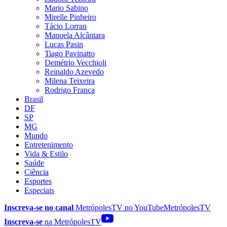
Mario Sabino
Mirelle Pinheiro
Tácio Lorran
Manoela Alcântara
Lucas Pasin
Tiago Pavinatto
Demétrio Vecchioli
Reinaldo Azevedo
Milena Teixeira
Rodrigo França
Brasil
DF
SP
MG
Mundo
Entretenimento
Vida & Estilo
Saúde
Ciência
Esportes
Especiais
Inscreva-se no canal
MetrópolesTV no
YouTube
MetrópolesTV
Inscreva-se
na MetrópolesTV