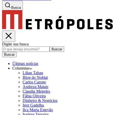
Busca
Digite sua busca
Buscar
Buscar
Últimas notícias
Colunistas
Lilian Tahan
Blog do Noblat
Carlos Carone
Andreza Matais
Claudia Meireles
Fábia Oliveira
Dinheiro & Negócios
Igor Gadelha
Ilca Maria Estevão
Isadora Teixeira