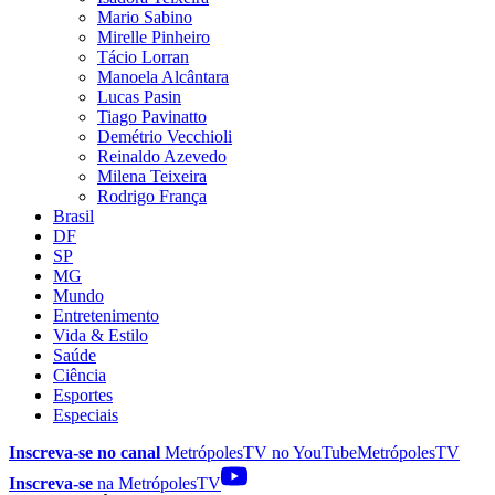
Mario Sabino
Mirelle Pinheiro
Tácio Lorran
Manoela Alcântara
Lucas Pasin
Tiago Pavinatto
Demétrio Vecchioli
Reinaldo Azevedo
Milena Teixeira
Rodrigo França
Brasil
DF
SP
MG
Mundo
Entretenimento
Vida & Estilo
Saúde
Ciência
Esportes
Especiais
Inscreva-se no canal
MetrópolesTV no
YouTube
MetrópolesTV
Inscreva-se
na MetrópolesTV