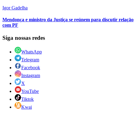
Igor Gadelha
Mendonça e ministro da Justiça se reúnem para discutir relação
com PF
Siga nossas redes
WhatsApp
Telegram
Facebook
Instagram
X
YouTube
Tiktok
Kwai