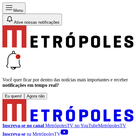
Menu
Ative nossas notificações
Você quer ficar por dentro das notícias mais importantes e receber
notificações em tempo real?
Eu quero!
Agora não
Inscreva-se no canal
MetrópolesTV no
YouTube
MetrópolesTV
Inscreva-se
na MetrópolesTV