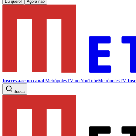
Eu quero!
Agora não
Inscreva-se no canal
MetrópolesTV no
YouTube
MetrópolesTV
Insc
Busca