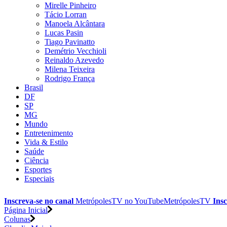
Mirelle Pinheiro
Tácio Lorran
Manoela Alcântara
Lucas Pasin
Tiago Pavinatto
Demétrio Vecchioli
Reinaldo Azevedo
Milena Teixeira
Rodrigo França
Brasil
DF
SP
MG
Mundo
Entretenimento
Vida & Estilo
Saúde
Ciência
Esportes
Especiais
Inscreva-se no canal
MetrópolesTV no
YouTube
MetrópolesTV
Insc
Página Inicial
Colunas