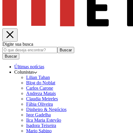
Digite sua busca
Buscar
Buscar
Últimas notícias
Colunistas
Lilian Tahan
Blog do Noblat
Carlos Carone
Andreza Matais
Claudia Meireles
Fábia Oliveira
Dinheiro & Negócios
Igor Gadelha
Ilca Maria Estevão
Isadora Teixeira
Mario Sabino