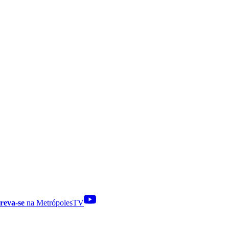
reva-se
na MetrópolesTV