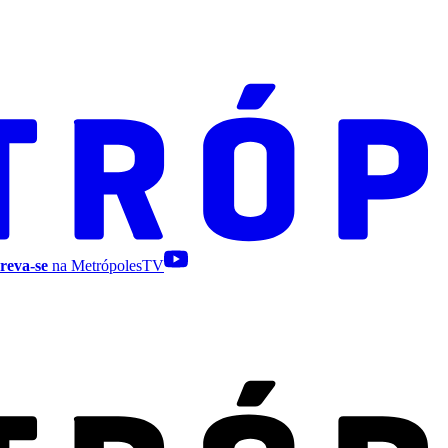
reva-se
na MetrópolesTV