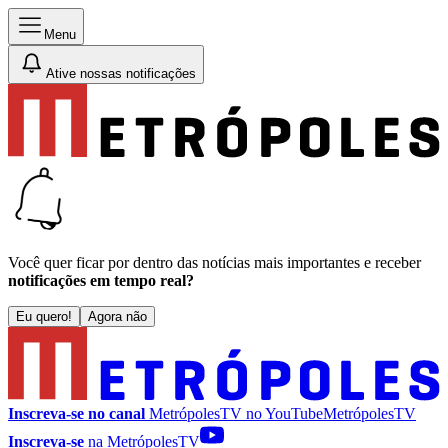
Menu
Ative nossas notificações
Você quer ficar por dentro das notícias mais importantes e receber
notificações em tempo real?
Eu quero!
Agora não
Inscreva-se no canal
MetrópolesTV no
YouTube
MetrópolesTV
Inscreva-se
na MetrópolesTV