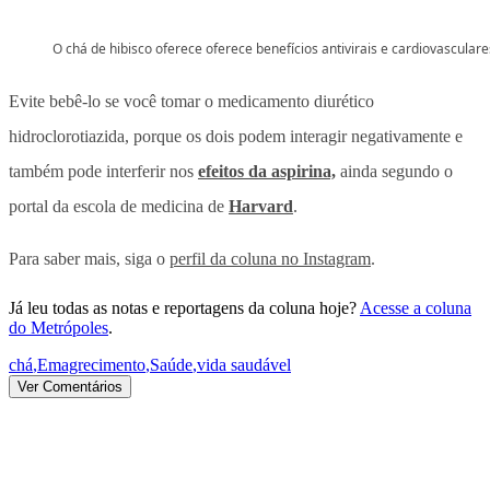
O chá de hibisco oferece oferece benefícios antivirais e cardiovasculare
Evite bebê-lo se você tomar o medicamento diurético
hidroclorotiazida, porque os dois podem interagir negativamente e
também pode interferir nos
efeitos da aspirina,
ainda segundo o
portal da escola de medicina de
Harvard
.
Para saber mais, siga o
perfil da coluna no Instagram
.
Já leu todas as notas e reportagens da coluna hoje?
Acesse a coluna
do Metrópoles
.
chá
,
Emagrecimento
,
Saúde
,
vida saudável
Ver Comentários