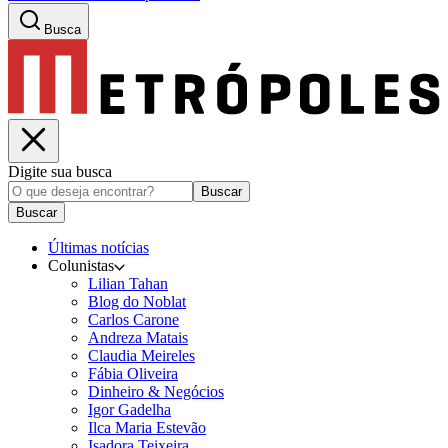
Busca
Digite sua busca
Buscar
Buscar
Últimas notícias
Colunistas
Lilian Tahan
Blog do Noblat
Carlos Carone
Andreza Matais
Claudia Meireles
Fábia Oliveira
Dinheiro & Negócios
Igor Gadelha
Ilca Maria Estevão
Isadora Teixeira