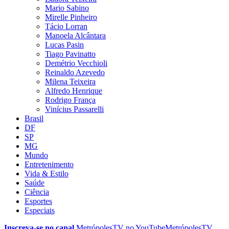
Mario Sabino
Mirelle Pinheiro
Tácio Lorran
Manoela Alcântara
Lucas Pasin
Tiago Pavinatto
Demétrio Vecchioli
Reinaldo Azevedo
Milena Teixeira
Alfredo Henrique
Rodrigo França
Vinícius Passarelli
Brasil
DF
SP
MG
Mundo
Entretenimento
Vida & Estilo
Saúde
Ciência
Esportes
Especiais
Inscreva-se no canal
MetrópolesTV no
YouTube
MetrópolesTV