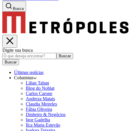
Busca
Digite sua busca
Buscar
Buscar
Últimas notícias
Colunistas
Lilian Tahan
Blog do Noblat
Carlos Carone
Andreza Matais
Claudia Meireles
Fábia Oliveira
Dinheiro & Negócios
Igor Gadelha
Ilca Maria Estevão
Isadora Teixeira