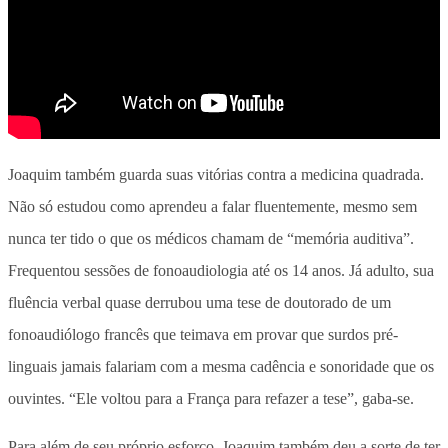
Joaquim também guarda suas vitórias contra a medicina quadrada.
Não só estudou como aprendeu a falar fluentemente, mesmo sem
nunca ter tido o que os médicos chamam de “memória auditiva”.
Frequentou sessões de fonoaudiologia até os 14 anos. Já adulto, sua
fluência verbal quase derrubou uma tese de doutorado de um
fonoaudiólogo francês que teimava em provar que surdos pré-
linguais jamais falariam com a mesma cadência e sonoridade que os
ouvintes. “Ele voltou para a França para refazer a tese”, gaba-se.
Para além de seu próprio esforço, Joaquim também deu a sorte de ter