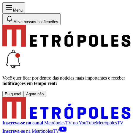
Menu
Ative nossas notificações
Você quer ficar por dentro das notícias mais importantes e receber
notificações em tempo real?
Eu quero!
Agora não
Inscreva-se no canal
MetrópolesTV no
YouTube
MetrópolesTV
Inscreva-se
na MetrópolesTV