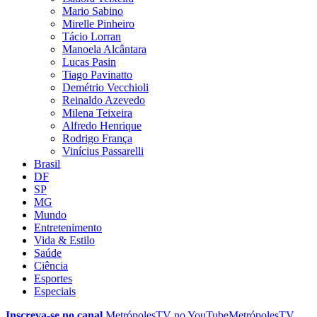
Mario Sabino
Mirelle Pinheiro
Tácio Lorran
Manoela Alcântara
Lucas Pasin
Tiago Pavinatto
Demétrio Vecchioli
Reinaldo Azevedo
Milena Teixeira
Alfredo Henrique
Rodrigo França
Vinícius Passarelli
Brasil
DF
SP
MG
Mundo
Entretenimento
Vida & Estilo
Saúde
Ciência
Esportes
Especiais
Inscreva-se no canal
MetrópolesTV no
YouTube
MetrópolesTV