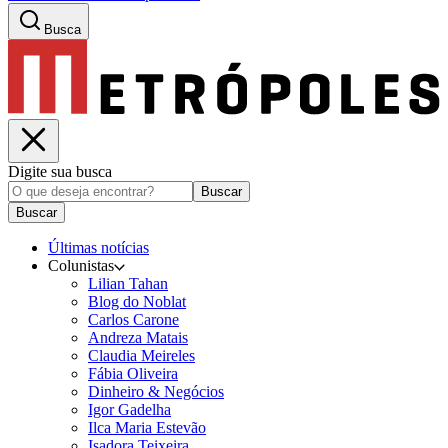
Busca
Digite sua busca
Buscar
Buscar
Últimas notícias
Colunistas
Lilian Tahan
Blog do Noblat
Carlos Carone
Andreza Matais
Claudia Meireles
Fábia Oliveira
Dinheiro & Negócios
Igor Gadelha
Ilca Maria Estevão
Isadora Teixeira