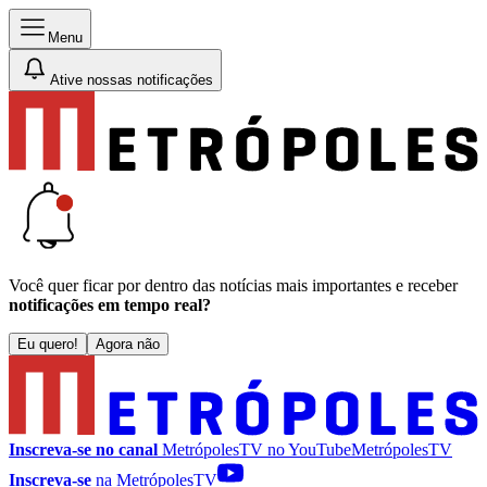
Menu
Ative nossas notificações
Você quer ficar por dentro das notícias mais importantes e receber
notificações em tempo real?
Eu quero!
Agora não
Inscreva-se no canal
MetrópolesTV no
YouTube
MetrópolesTV
Inscreva-se
na MetrópolesTV