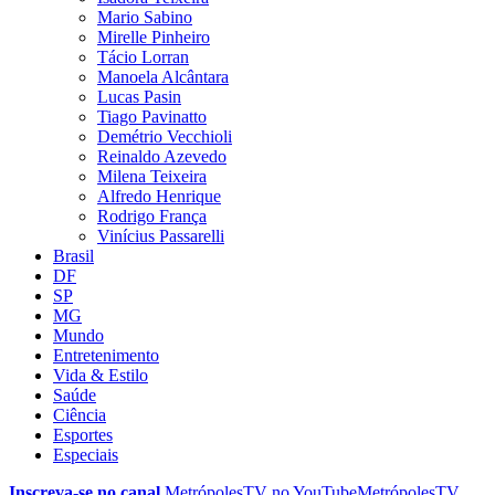
Mario Sabino
Mirelle Pinheiro
Tácio Lorran
Manoela Alcântara
Lucas Pasin
Tiago Pavinatto
Demétrio Vecchioli
Reinaldo Azevedo
Milena Teixeira
Alfredo Henrique
Rodrigo França
Vinícius Passarelli
Brasil
DF
SP
MG
Mundo
Entretenimento
Vida & Estilo
Saúde
Ciência
Esportes
Especiais
Inscreva-se no canal
MetrópolesTV no
YouTube
MetrópolesTV