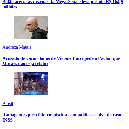
Bolão acerta as dezenas da Mega-Sena e leva prêmio R$ 164,9
milhões
Andreza Matais
Acusado de vazar dados de Viviane Barci pede a Fachin que
Moraes não seja relator
Brasil
Ramagem explica foto em piscina com políticos e alvo do caso
INSS