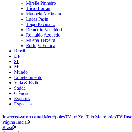
Mirelle Pinheiro
Tácio Lorran
Manoela Alcântara
Lucas Pasin
Tiago Pavinatto
Demétrio Vecchioli
Reinaldo Azevedo
Milena Teixeira
Rodrigo França
Brasil
DF
SP
MG
Mundo
Entretenimento
Vida & Estilo
Saúde
Ciência
Esportes
Especiais
Inscreva-se no canal
MetrópolesTV no
YouTube
MetrópolesTV
Insc
Página Inicial
Brasil