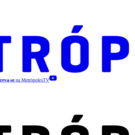
reva-se
na MetrópolesTV