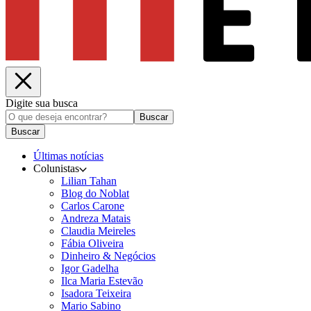
Digite sua busca
Buscar
Buscar
Últimas notícias
Colunistas
Lilian Tahan
Blog do Noblat
Carlos Carone
Andreza Matais
Claudia Meireles
Fábia Oliveira
Dinheiro & Negócios
Igor Gadelha
Ilca Maria Estevão
Isadora Teixeira
Mario Sabino