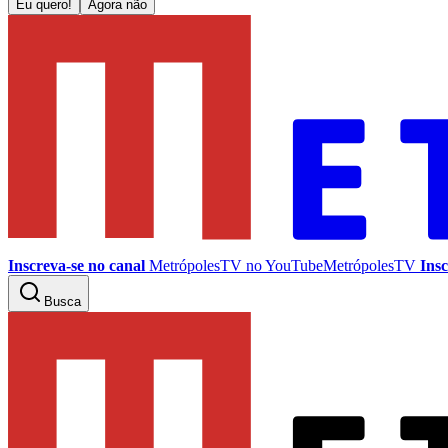
Eu quero!
Agora não
Inscreva-se no canal
MetrópolesTV no
YouTube
MetrópolesTV
Insc
Busca