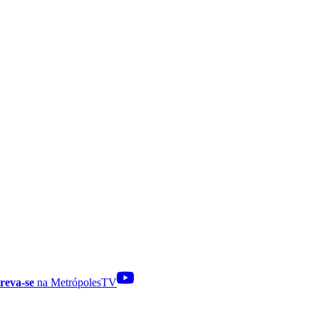
reva-se
na MetrópolesTV