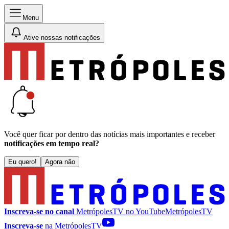
Menu
Ative nossas notificações
Você quer ficar por dentro das notícias mais importantes e receber
notificações em tempo real?
Eu quero!
Agora não
Inscreva-se no canal
MetrópolesTV no
YouTube
MetrópolesTV
Inscreva-se
na MetrópolesTV