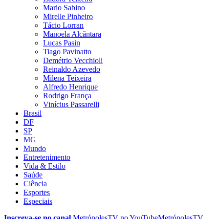
Mario Sabino
Mirelle Pinheiro
Tácio Lorran
Manoela Alcântara
Lucas Pasin
Tiago Pavinatto
Demétrio Vecchioli
Reinaldo Azevedo
Milena Teixeira
Alfredo Henrique
Rodrigo França
Vinícius Passarelli
Brasil
DF
SP
MG
Mundo
Entretenimento
Vida & Estilo
Saúde
Ciência
Esportes
Especiais
Inscreva-se no canal
MetrópolesTV no
YouTube
MetrópolesTV