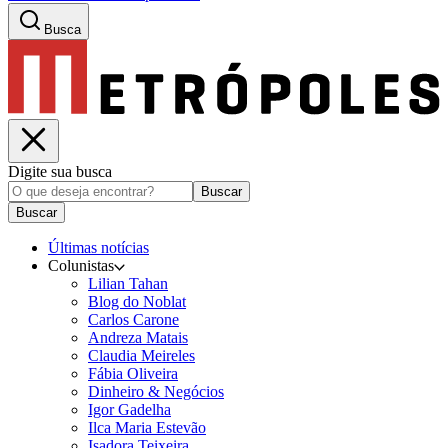
Busca
Digite sua busca
Buscar
Buscar
Últimas notícias
Colunistas
Lilian Tahan
Blog do Noblat
Carlos Carone
Andreza Matais
Claudia Meireles
Fábia Oliveira
Dinheiro & Negócios
Igor Gadelha
Ilca Maria Estevão
Isadora Teixeira