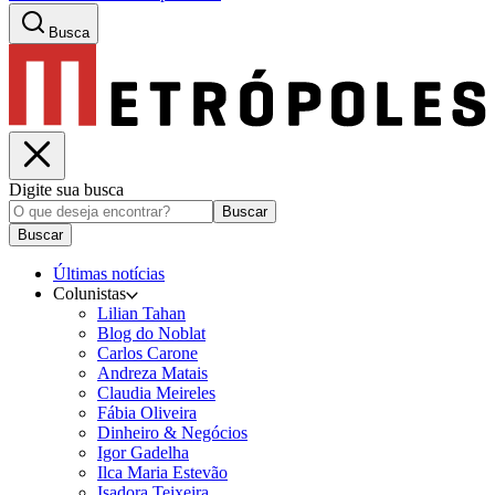
Busca
Digite sua busca
Buscar
Buscar
Últimas notícias
Colunistas
Lilian Tahan
Blog do Noblat
Carlos Carone
Andreza Matais
Claudia Meireles
Fábia Oliveira
Dinheiro & Negócios
Igor Gadelha
Ilca Maria Estevão
Isadora Teixeira