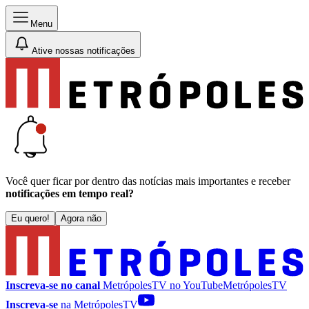
Menu
Ative nossas notificações
Você quer ficar por dentro das notícias mais importantes e receber
notificações em tempo real?
Eu quero!
Agora não
Inscreva-se no canal
MetrópolesTV no
YouTube
MetrópolesTV
Inscreva-se
na MetrópolesTV