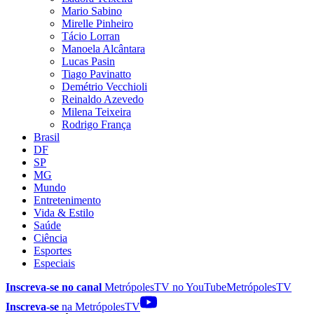
Mario Sabino
Mirelle Pinheiro
Tácio Lorran
Manoela Alcântara
Lucas Pasin
Tiago Pavinatto
Demétrio Vecchioli
Reinaldo Azevedo
Milena Teixeira
Rodrigo França
Brasil
DF
SP
MG
Mundo
Entretenimento
Vida & Estilo
Saúde
Ciência
Esportes
Especiais
Inscreva-se no canal
MetrópolesTV no
YouTube
MetrópolesTV
Inscreva-se
na MetrópolesTV