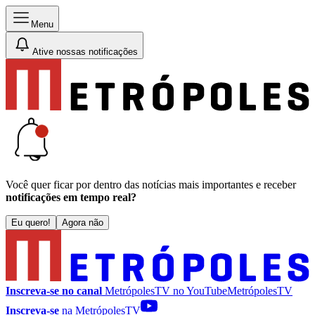
Menu
Ative nossas notificações
Você quer ficar por dentro das notícias mais importantes e receber
notificações em tempo real?
Eu quero!
Agora não
Inscreva-se no canal
MetrópolesTV no
YouTube
MetrópolesTV
Inscreva-se
na MetrópolesTV