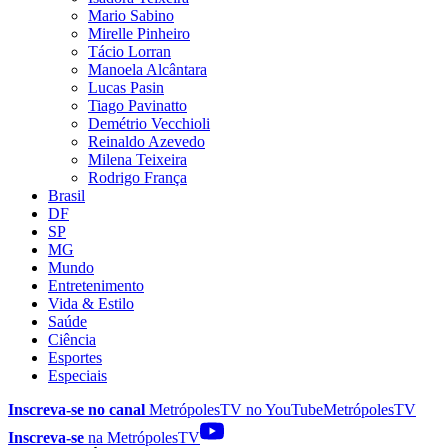
Mario Sabino
Mirelle Pinheiro
Tácio Lorran
Manoela Alcântara
Lucas Pasin
Tiago Pavinatto
Demétrio Vecchioli
Reinaldo Azevedo
Milena Teixeira
Rodrigo França
Brasil
DF
SP
MG
Mundo
Entretenimento
Vida & Estilo
Saúde
Ciência
Esportes
Especiais
Inscreva-se no canal
MetrópolesTV no
YouTube
MetrópolesTV
Inscreva-se
na MetrópolesTV