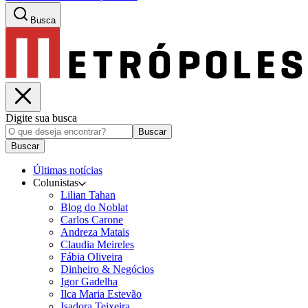
Busca
Digite sua busca
Buscar
Buscar
Últimas notícias
Colunistas
Lilian Tahan
Blog do Noblat
Carlos Carone
Andreza Matais
Claudia Meireles
Fábia Oliveira
Dinheiro & Negócios
Igor Gadelha
Ilca Maria Estevão
Isadora Teixeira