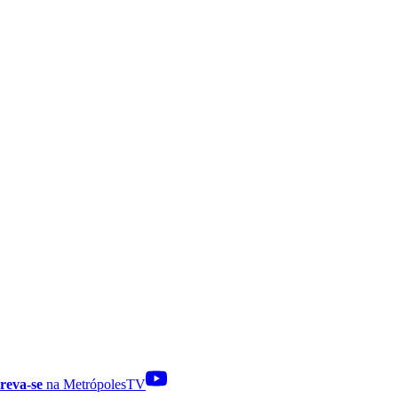
reva-se
na MetrópolesTV