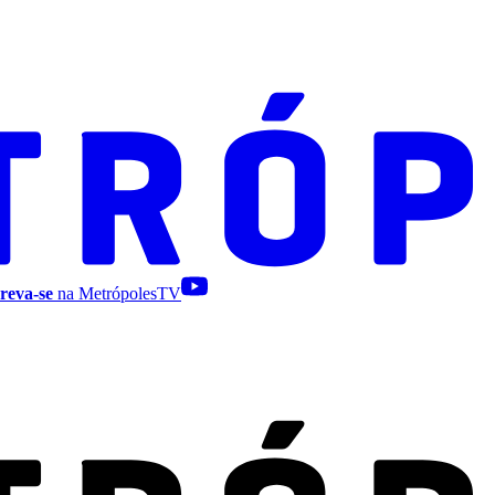
reva-se
na MetrópolesTV