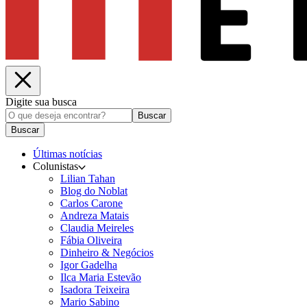
Digite sua busca
Buscar
Buscar
Últimas notícias
Colunistas
Lilian Tahan
Blog do Noblat
Carlos Carone
Andreza Matais
Claudia Meireles
Fábia Oliveira
Dinheiro & Negócios
Igor Gadelha
Ilca Maria Estevão
Isadora Teixeira
Mario Sabino