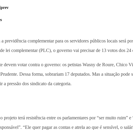
Iprev
s
 previdência complementar para os servidores públicos locais será poss
 de lei complementar (PLC), o governo vai precisar de 13 votos dos 24 di
sete devem votar contra o governo: os petistas Wasny de Roure, Chico V
Prudente. Dessa forma, sobrariam 17 deputados. Mas a situação pode se
r a pressão dos sindicato da categoria.
rojeto terá resistência entre os parlamentares por “ser muito ruim” e “
sponsável”. “Ele quer pagar as contas e atrela ao que é sensível, o sa