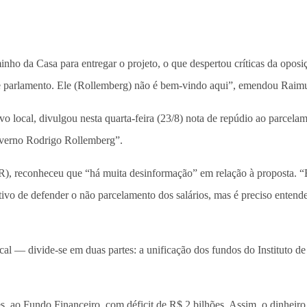
ho da Casa para entregar o projeto, o que despertou críticas da oposiç
sse parlamento. Ele (Rollemberg) não é bem-vindo aqui”, emendou Ra
vo local, divulgou nesta quarta-feira (23/8) nota de repúdio ao parcel
governo Rodrigo Rollemberg”.
R), reconheceu que “há muita desinformação” em relação à proposta. “
ivo de defender o não parcelamento dos salários, mas é preciso entende
 — divide-se em duas partes: a unificação dos fundos do Instituto de P
es, ao Fundo Financeiro, com déficit de R$ 2 bilhões. Assim, o dinhei