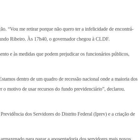
ão. “Vou me retirar porque não quero ter a infelicidade de encontrá-
imundo Ribeiro. Às 17h40, o governador chegou à CLDF.
amento e às medidas que podem prejudicar os funcionários públicos,
Estamos dentro de um quadro de recessão nacional onde a maioria dos
r o motivo de usar recursos do fundo previdenciário”, declarou.
revidência dos Servidores do Distrito Federal (Iprev) e a criação de
ro armazenado para pagar a aposentadoria dos servidores mais novos