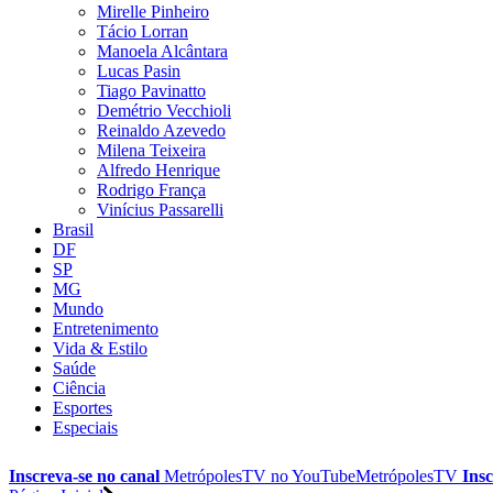
Mirelle Pinheiro
Tácio Lorran
Manoela Alcântara
Lucas Pasin
Tiago Pavinatto
Demétrio Vecchioli
Reinaldo Azevedo
Milena Teixeira
Alfredo Henrique
Rodrigo França
Vinícius Passarelli
Brasil
DF
SP
MG
Mundo
Entretenimento
Vida & Estilo
Saúde
Ciência
Esportes
Especiais
Inscreva-se no canal
MetrópolesTV no
YouTube
MetrópolesTV
Insc