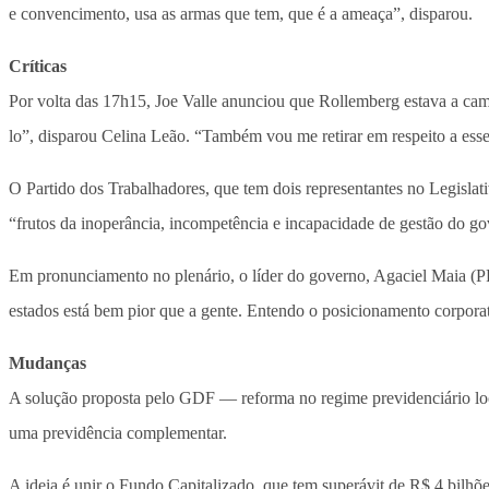
e convencimento, usa as armas que tem, que é a ameaça”, disparou.
Críticas
Por volta das 17h15, Joe Valle anunciou que Rollemberg estava a camin
lo”, disparou Celina Leão. “Também vou me retirar em respeito a e
O Partido dos Trabalhadores, que tem dois representantes no Legislati
“frutos da inoperância, incompetência e incapacidade de gestão do 
Em pronunciamento no plenário, o líder do governo, Agaciel Maia (P
estados está bem pior que a gente. Entendo o posicionamento corporat
Mudanças
A solução proposta pelo GDF — reforma no regime previdenciário local
uma previdência complementar.
A ideia é unir o Fundo Capitalizado, que tem superávit de R$ 4 bilhõ