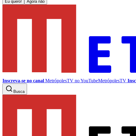
Eu quero!
Agora não
Inscreva-se no canal
MetrópolesTV no
YouTube
MetrópolesTV
Insc
Busca