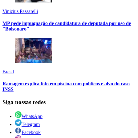
Vinicius Passarelli
MP pede impugnação de candidatura de deputada por uso de
"Bolsonaro"
Brasil
Ramagem explica foto em piscina com políticos e alvo do caso
INSS
Siga nossas redes
WhatsApp
Telegram
Facebook