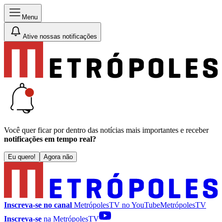
Menu
Ative nossas notificações
Você quer ficar por dentro das notícias mais importantes e receber
notificações em tempo real?
Eu quero!
Agora não
Inscreva-se no canal
MetrópolesTV no
YouTube
MetrópolesTV
Inscreva-se
na MetrópolesTV