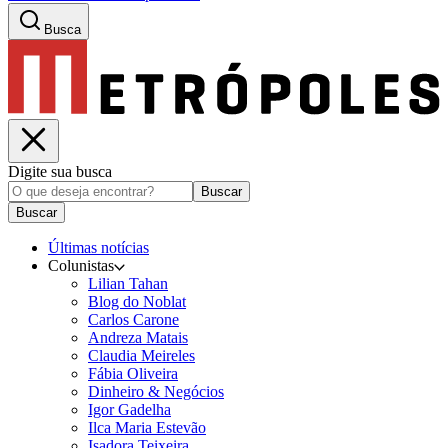
Busca
Digite sua busca
Buscar
Buscar
Últimas notícias
Colunistas
Lilian Tahan
Blog do Noblat
Carlos Carone
Andreza Matais
Claudia Meireles
Fábia Oliveira
Dinheiro & Negócios
Igor Gadelha
Ilca Maria Estevão
Isadora Teixeira