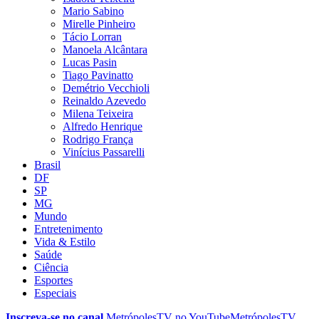
Mario Sabino
Mirelle Pinheiro
Tácio Lorran
Manoela Alcântara
Lucas Pasin
Tiago Pavinatto
Demétrio Vecchioli
Reinaldo Azevedo
Milena Teixeira
Alfredo Henrique
Rodrigo França
Vinícius Passarelli
Brasil
DF
SP
MG
Mundo
Entretenimento
Vida & Estilo
Saúde
Ciência
Esportes
Especiais
Inscreva-se no canal
MetrópolesTV no
YouTube
MetrópolesTV