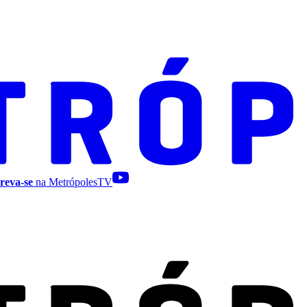
reva-se
na MetrópolesTV