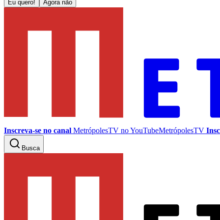
Eu quero!
Agora não
Inscreva-se no canal
MetrópolesTV no
YouTube
MetrópolesTV
Insc
Busca