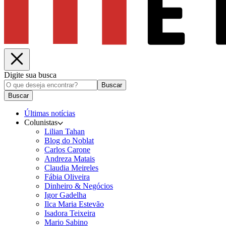
Digite sua busca
Buscar
Buscar
Últimas notícias
Colunistas
Lilian Tahan
Blog do Noblat
Carlos Carone
Andreza Matais
Claudia Meireles
Fábia Oliveira
Dinheiro & Negócios
Igor Gadelha
Ilca Maria Estevão
Isadora Teixeira
Mario Sabino