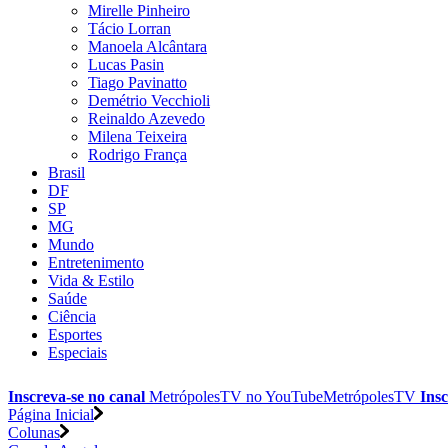
Mirelle Pinheiro
Tácio Lorran
Manoela Alcântara
Lucas Pasin
Tiago Pavinatto
Demétrio Vecchioli
Reinaldo Azevedo
Milena Teixeira
Rodrigo França
Brasil
DF
SP
MG
Mundo
Entretenimento
Vida & Estilo
Saúde
Ciência
Esportes
Especiais
Inscreva-se no canal
MetrópolesTV no
YouTube
MetrópolesTV
Insc
Página Inicial
Colunas