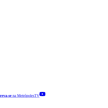
reva-se
na MetrópolesTV