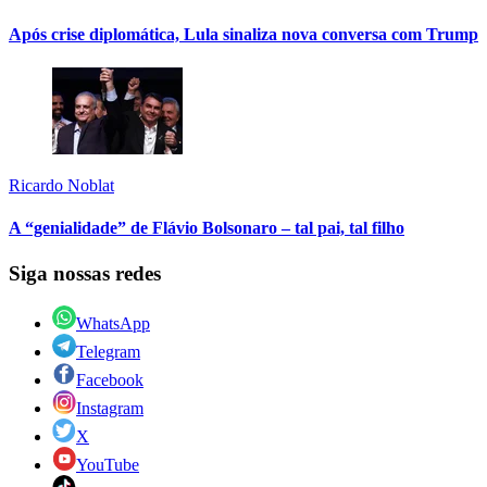
Após crise diplomática, Lula sinaliza nova conversa com Trump
Ricardo Noblat
A “genialidade” de Flávio Bolsonaro – tal pai, tal filho
Siga nossas redes
WhatsApp
Telegram
Facebook
Instagram
X
YouTube