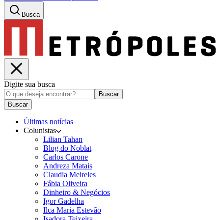
Busca
Digite sua busca
Buscar
Buscar
Últimas notícias
Colunistas
Lilian Tahan
Blog do Noblat
Carlos Carone
Andreza Matais
Claudia Meireles
Fábia Oliveira
Dinheiro & Negócios
Igor Gadelha
Ilca Maria Estevão
Isadora Teixeira