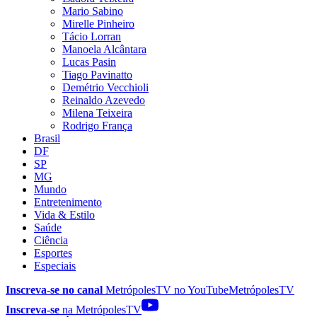
Mario Sabino
Mirelle Pinheiro
Tácio Lorran
Manoela Alcântara
Lucas Pasin
Tiago Pavinatto
Demétrio Vecchioli
Reinaldo Azevedo
Milena Teixeira
Rodrigo França
Brasil
DF
SP
MG
Mundo
Entretenimento
Vida & Estilo
Saúde
Ciência
Esportes
Especiais
Inscreva-se no canal
MetrópolesTV no
YouTube
MetrópolesTV
Inscreva-se
na MetrópolesTV