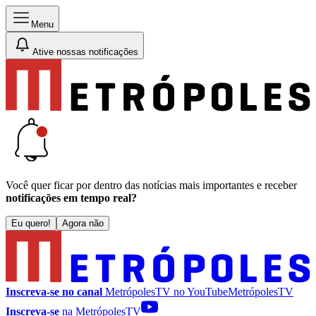
Menu
Ative nossas notificações
Você quer ficar por dentro das notícias mais importantes e receber
notificações em tempo real?
Eu quero!
Agora não
Inscreva-se no canal
MetrópolesTV no
YouTube
MetrópolesTV
Inscreva-se
na MetrópolesTV