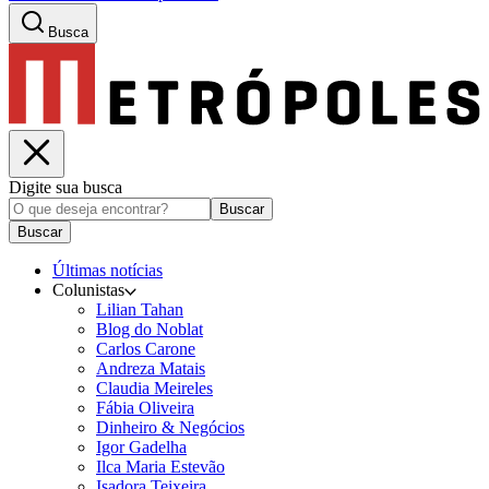
Busca
Digite sua busca
Buscar
Buscar
Últimas notícias
Colunistas
Lilian Tahan
Blog do Noblat
Carlos Carone
Andreza Matais
Claudia Meireles
Fábia Oliveira
Dinheiro & Negócios
Igor Gadelha
Ilca Maria Estevão
Isadora Teixeira