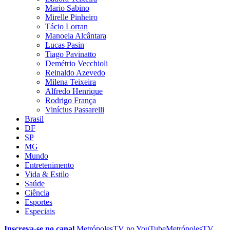
Mario Sabino
Mirelle Pinheiro
Tácio Lorran
Manoela Alcântara
Lucas Pasin
Tiago Pavinatto
Demétrio Vecchioli
Reinaldo Azevedo
Milena Teixeira
Alfredo Henrique
Rodrigo França
Vinícius Passarelli
Brasil
DF
SP
MG
Mundo
Entretenimento
Vida & Estilo
Saúde
Ciência
Esportes
Especiais
Inscreva-se no canal
MetrópolesTV no
YouTube
MetrópolesTV